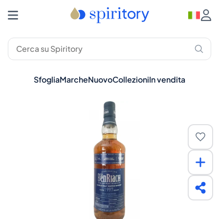
Sfoglia
Marche
Nuovo
Collezioni
In vendita