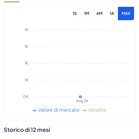
1S
1M
6M
1A
MAX
1€
1€
1€
1€
0€
Aug 26
Valore di mercato
Vendite
Storico di 12 mesi