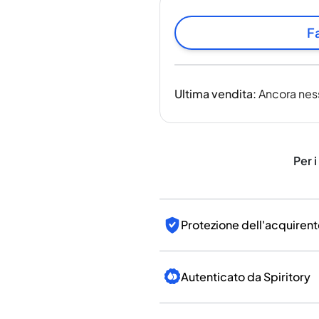
India
Taiwan
Fa
Cina
Corea
America e Caraibi
Ultima vendita
:
Ancora nes
Stati Uniti
Canada
Messico
Giamaica
Per i
Guyana
Barbados
Protezione dell'acquirent
Autenticato da Spiritory