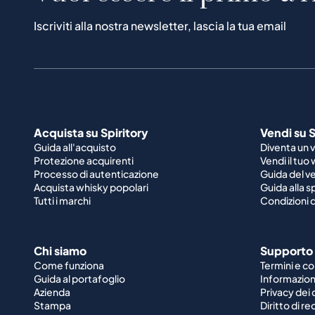
Iscriviti alla nostra newsletter, lascia la tua email
Acquista su Spiritory
Vendi su S
Guida all'acquisto
Diventa un 
Protezione acquirenti
Vendi il tuo
Processo di autenticazione
Guida del v
Acquista whisky popolari
Guida alla 
Tutti i marchi
Condizioni d
Chi siamo
Supporto
Come funziona
Termini e co
Guida al portafoglio
Informazioni
Azienda
Privacy dei 
Stampa
Diritto di r