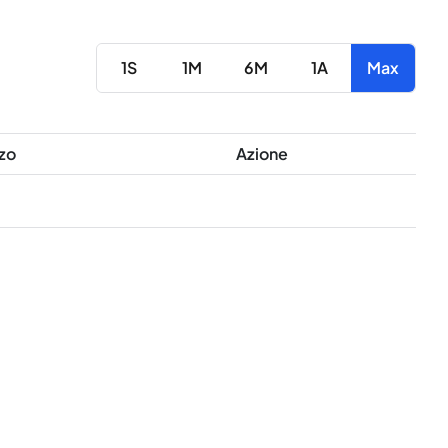
1S
1M
6M
1A
Max
zo
Azione