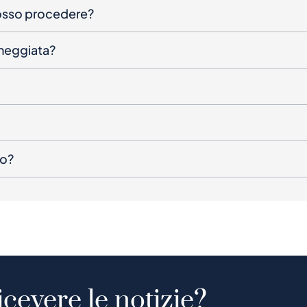
posso procedere?
nneggiata?
to?
icevere le notizie?