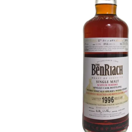
Taiwan
Glendronach
Stati Uniti
Highland Park
Redbreast
Marche
Royal Salute
Ardbeg
Springbank
Dalmore
Glenfiddich
Bourbon e Americano
Hibiki
Blanton's
Johnnie Walker
Booker's
Laphroaig
Eagle Rare
Macallan
Jack Daniel's
Midleton
Jim Beam
Springbank
Maker's Mark
Yamazaki
Michter's
Pappy Van Winkle
Migliori Offerte
Weller
Offerte Hot
Woodford Reserve
Sotto 50€
50-100€
Distillati e Rum