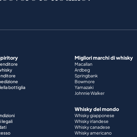
piritory
Migliori marchi di whisky
venditore
Macallan
 whisky
Ardbeg
enditore
Springbank
spedizione
Bowmore
ella bottiglia
Yamazaki
Johnnie Walker
Whisky del mondo
ndizioni
Whisky giapponese
 legali
Whisky irlandese
dati
Whisky canadese
ecesso
Whisky americano