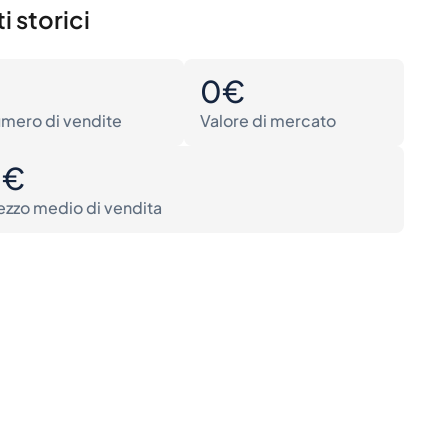
i storici
0
0€
mero di vendite
Valore di mercato
0€
ezzo medio di vendita