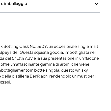
a e imballaggio
sk Bottling Cask No.3609, un eccezionale single malt
Speyside. Questa squisita goccia, imbottigliata nel
rza del 54,3% ABV e la sua presentazione in un flacone
96 offre un'affascinante gamma di aromi che viene
mbottigliamento in botte singola, questo whisky
he della distilleria BenRiach, rendendolo un must per i
ozzesi.