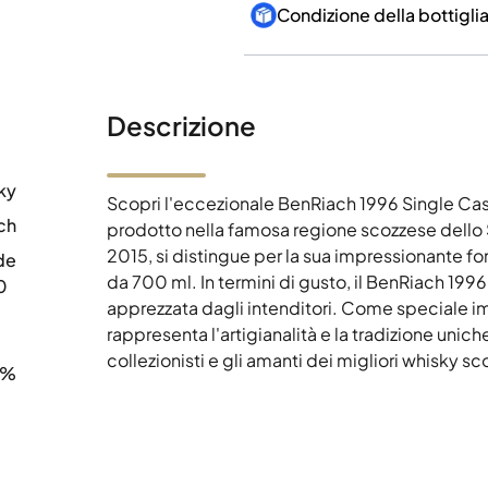
Condizione della bottigli
Descrizione
ky
Scopri l'eccezionale BenRiach 1996 Single Ca
ch
prodotto nella famosa regione scozzese dello 
2015, si distingue per la sua impressionante fo
de
da 700 ml. In termini di gusto, il BenRiach 19
0
apprezzata dagli intenditori. Come speciale i
rappresenta l'artigianalità e la tradizione unic
collezionisti e gli amanti dei migliori whisky sc
3%