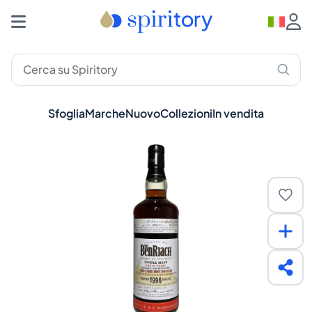
Sfoglia
Marche
Nuovo
Collezioni
In vendita