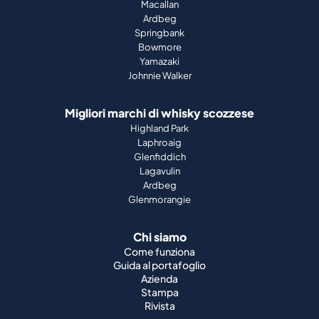
Macallan
Ardbeg
Springbank
Bowmore
Yamazaki
Johnnie Walker
Migliori marchi di whisky scozzese
Highland Park
Laphroaig
Glenfiddich
Lagavulin
Ardbeg
Glenmorangie
Chi siamo
Come funziona
Guida al portafoglio
Azienda
Stampa
Rivista