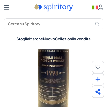
Sfoglia
Marche
Nuovo
Collezioni
In vendita