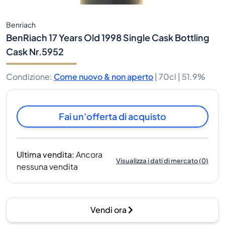
Benriach
BenRiach 17 Years Old 1998 Single Cask Bottling
Cask Nr.5952
Condizione
:
Come nuovo & non aperto
|
70cl |
51.9%
Fai un'offerta di acquisto
Ultima vendita
:
Ancora
Visualizza i dati di mercato
(
0
)
nessuna vendita
Vendi ora