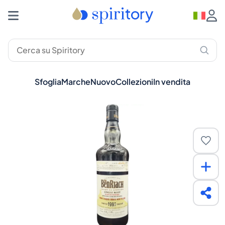
Sfoglia
Marche
Nuovo
Collezioni
In vendita