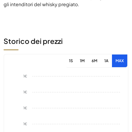
gli intenditori del whisky pregiato.
Storico dei prezzi
1S
1M
6M
1A
MAX
1€
1€
1€
1€