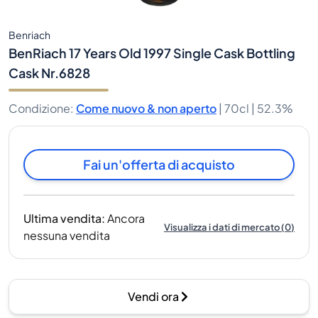
Benriach
BenRiach 17 Years Old 1997 Single Cask Bottling
Cask Nr.6828
Condizione
:
Come nuovo & non aperto
|
70cl |
52.3%
Fai un'offerta di acquisto
Ultima vendita
:
Ancora
Visualizza i dati di mercato
(
0
)
nessuna vendita
Vendi ora