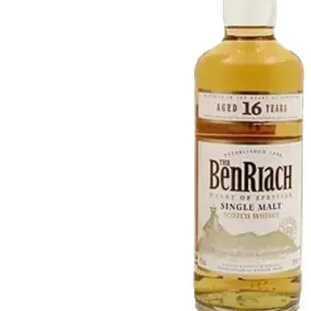
Taiwan
Glendronach
Stati Uniti
Highland Park
Redbreast
Marche
Royal Salute
Ardbeg
Springbank
Dalmore
Glenfiddich
Bourbon e Americano
Hibiki
Blanton's
Johnnie Walker
Booker's
Laphroaig
Eagle Rare
Macallan
Jack Daniel's
Midleton
Jim Beam
Springbank
Maker's Mark
Yamazaki
Michter's
Pappy Van Winkle
Migliori Offerte
Weller
Offerte Hot
Woodford Reserve
Sotto 50€
50-100€
Distillati e Rum