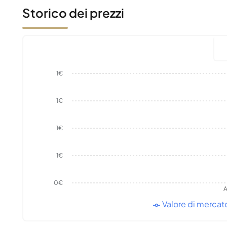
Storico dei prezzi
1€
1€
1€
1€
0€
A
Valore di mercat