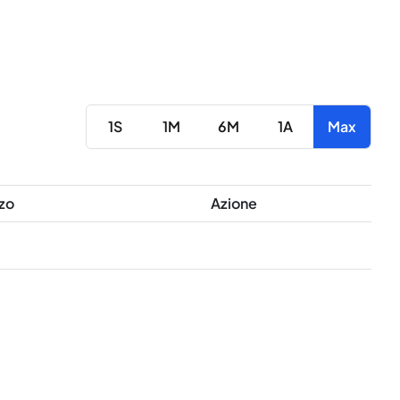
1S
1M
6M
1A
Max
zo
Azione