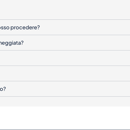
posso procedere?
nneggiata?
to?