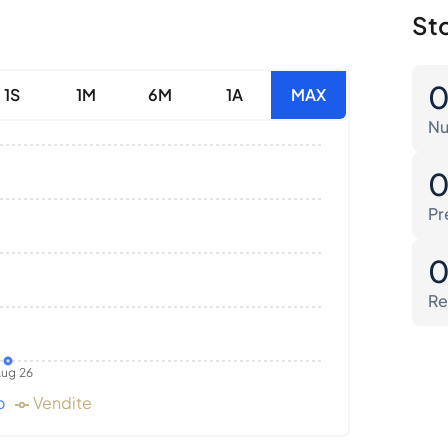
Sto
1S
1M
6M
1A
MAX
Nu
Pr
Re
ug 26
o
Vendite