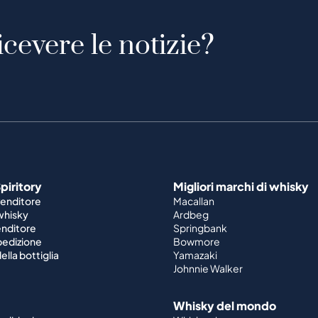
icevere le notizie?
piritory
Migliori marchi di whisky
venditore
Macallan
 whisky
Ardbeg
enditore
Springbank
spedizione
Bowmore
ella bottiglia
Yamazaki
Johnnie Walker
Whisky del mondo