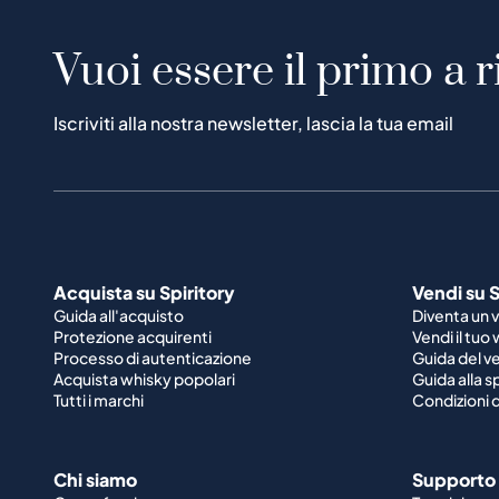
Vuoi essere il primo a r
Iscriviti alla nostra newsletter, lascia la tua email
Acquista su Spiritory
Vendi su S
Guida all'acquisto
Diventa un 
Protezione acquirenti
Vendi il tuo
Processo di autenticazione
Guida del v
Acquista whisky popolari
Guida alla 
Tutti i marchi
Condizioni d
Chi siamo
Supporto