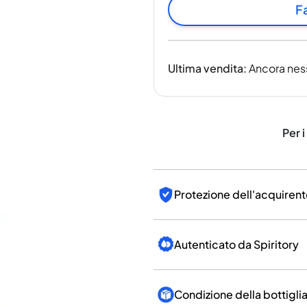
India
Fa
Taiwan
Cina
Corea
Ultima vendita
:
Ancora nes
America e Caraibi
Stati Uniti
Canada
Messico
Per i
Giamaica
Guyana
Barbados
Protezione dell'acquirent
Autenticato da Spiritory
Condizione della bottigli