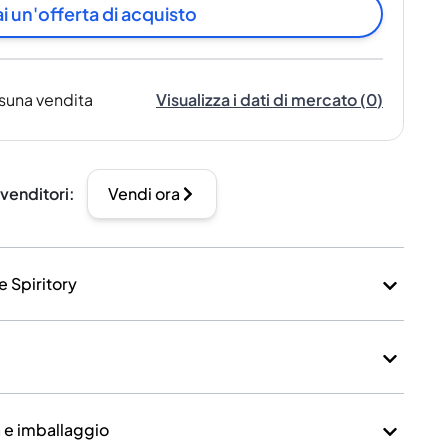
i un'offerta di acquisto
suna vendita
Visualizza i dati di mercato
(
0
)
 venditori
:
Vendi ora
e Spiritory
a e imballaggio