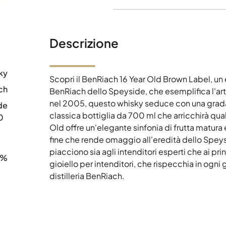
Descrizione
ky
Scopri il BenRiach 16 Year Old Brown Label, un 
ch
BenRiach dello Speyside, che esemplifica l'arte
nel 2005, questo whisky seduce con una gradaz
de
classica bottiglia da 700 ml che arricchirà quals
0
Old offre un'elegante sinfonia di frutta matur
fine che rende omaggio all'eredità dello Speysi
piacciono sia agli intenditori esperti che ai pr
0%
gioiello per intenditori, che rispecchia in ogni g
distilleria BenRiach.