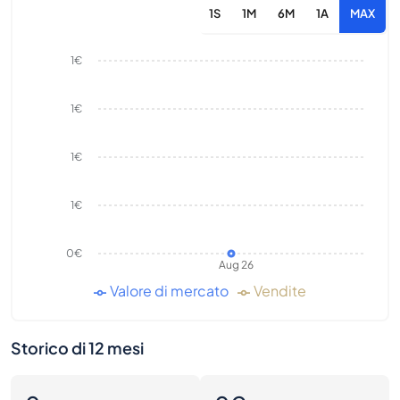
1S
1M
6M
1A
MAX
1€
1€
1€
1€
0€
Aug 26
Valore di mercato
Vendite
Storico di 12 mesi