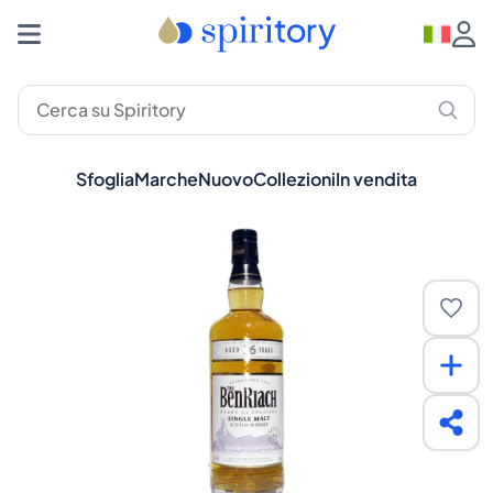
Sfoglia
Marche
Nuovo
Collezioni
In vendita