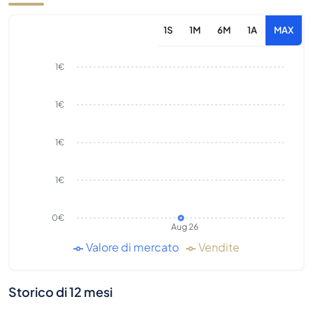
1S
1M
6M
1A
MAX
1€
1€
1€
1€
0€
Aug 26
Valore di mercato
Vendite
Storico di 12 mesi