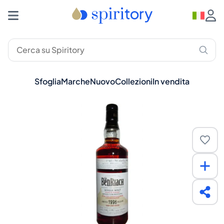
Sfoglia
Marche
Nuovo
Collezioni
In vendita