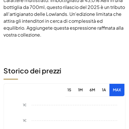
carattere multistrato. Imbottigliato al 43,0% ABV in una
bottiglia da 700ml, questo rilascio del 2025 è un tributo
all'artigianato delle Lowlands. Un'edizione limitata che
attira gli intenditori in cerca di complessità ed
equilibrio. Aggiungete questa espressione raffinata alla
vostra collezione.
Storico dei prezzi
1S
1M
6M
1A
MAX
1€
1€