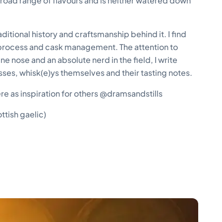
broad range of flavours and is neither watered down
ditional history and craftsmanship behind it. I find
ion process and cask management. The attention to
ine nose and an absolute nerd in the field, I write
ses, whisk(e)ys themselves and their tasting notes.
re as inspiration for others @dramsandstills
ottish gaelic)