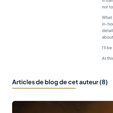
in It
nor to
What f
in-ho
detail
about
I'll 
At thi
Articles de blog de cet auteur
(
8
)