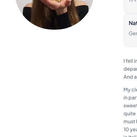
Nat
Ge
I fell
depart
And a
My cl
in pa
sweet
quite
must 
10 ye