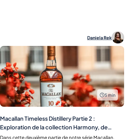
Daniela Rek
5
min
Macallan Timeless Distillery Partie 2 :
Exploration de la collection Harmony, de
l'édition du 60e anniversaire de James Bond et
Dans cette deuxième partie de notre série Macallan,