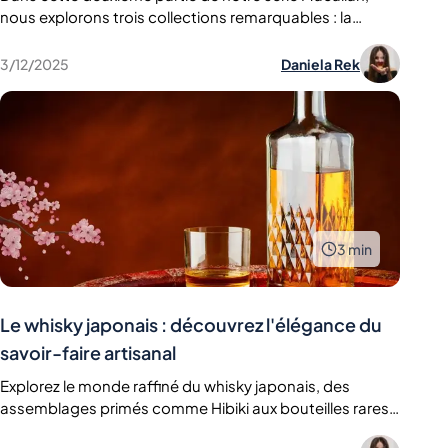
de A Night on Earth
nous explorons trois collections remarquables : la
collection Harmony, inspirée par la durabilité et les
éléments naturels ; l'édition du 60e anniversaire de
3/12/2025
Daniela Rek
James Bond, qui célèbre l'histoire du cinéma ; et A Night
on Earth, qui capture les traditions festives dans une
bouteille.
3
min
Le whisky japonais : découvrez l'élégance du
savoir-faire artisanal
Explorez le monde raffiné du whisky japonais, des
assemblages primés comme Hibiki aux bouteilles rares
et de collection.