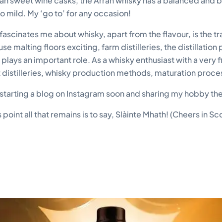
alian sweet wine casks, the Arran whisky has a balanced and 
o mild. My ‘go to’ for any occasion!
ascinates me about whisky, apart from the flavour, is the tra
use malting floors exciting, farm distilleries, the distillat
 plays an important role. As a whisky enthusiast with a very f
 distilleries, whisky production methods, maturation proces
be starting a blog on Instagram soon and sharing my hobby the
s point all that remains is to say, Slàinte Mhath! (Cheers in Sc