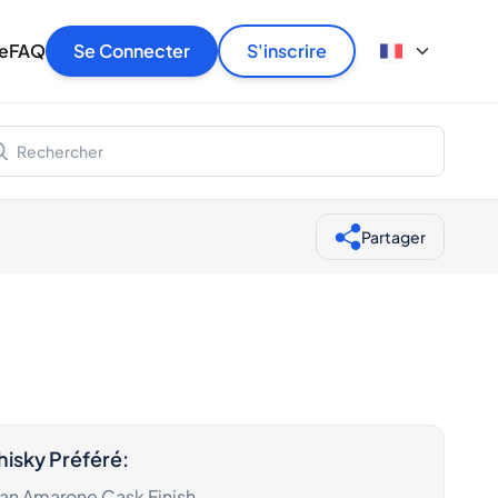
ionne
e
FAQ
Se Connecter
S'inscrire
r
le
Partager
isky Préféré
:
ran Amarone Cask Finish