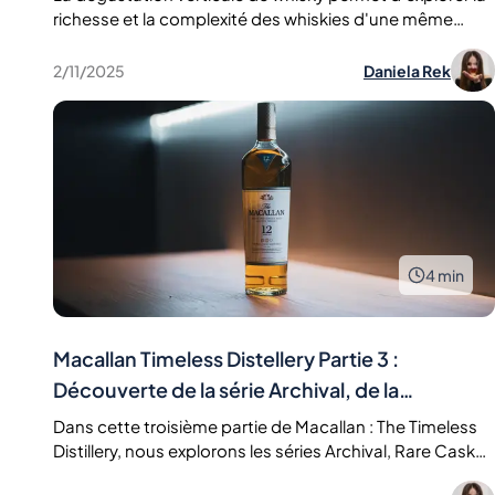
richesse et la complexité des whiskies d'une même
distillerie à travers différents âges et types de fûts. Ce
guide vous explique comment sélectionner vos
2/11/2025
Daniela Rek
whiskies, les déguster et analyser leurs profils
aromatiques. Avec une sélection de Glenfiddich,
apprenez comment la maturation et les fûts influencent
le goût. Idéal pour amateurs et experts.
4
min
Macallan Timeless Distellery Partie 3 :
Découverte de la série Archival, de la
collection Rare Cask et de la coupe classique
Dans cette troisième partie de Macallan : The Timeless
Distillery, nous explorons les séries Archival, Rare Cask
Collection et Classic Cut, en mettant l'accent sur leur