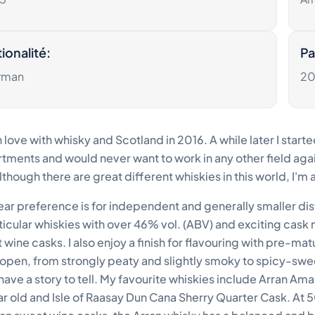
ionalité
:
Pa
rman
20
 in love with whisky and Scotland in 2016. A while later I star
ments and would never want to work in any other field again. W
lthough there are great different whiskies in this world, I'
ear preference is for independent and generally smaller dis
rticular whiskies with over 46% vol. (ABV) and exciting cask 
 wine casks. I also enjoy a finish for flavouring with pre-ma
 open, from strongly peaty and slightly smoky to spicy-swe
have a story to tell. My favourite whiskies include Arran Am
ar old and Isle of Raasay Dun Cana Sherry Quarter Cask. At 