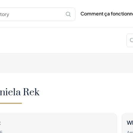
À propos de Spiritory
Comment ça fonct
Comment ça fonctionn
Guide de l'Acheteu
Guide du Portefeuil
Authentification
État de la Bouteille
Blog
Aide
niela Rek
:
Wh
5
Ar