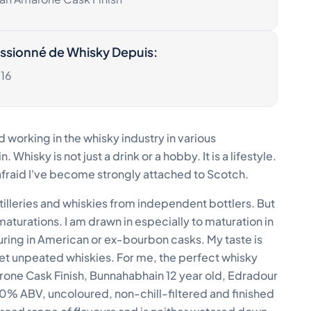
ssionné de Whisky Depuis
:
16
ted working in the whisky industry in various
hisky is not just a drink or a hobby. It is a lifestyle.
m afraid I've become strongly attached to Scotch.
tilleries and whiskies from independent bottlers. But
maturations. I am drawn in especially to maturation in
turing in American or ex-bourbon casks. My taste is
et unpeated whiskies. For me, the perfect whisky
arone Cask Finish, Bunnahabhain 12 year old, Edradour
50% ABV, uncoloured, non-chill-filtered and finished