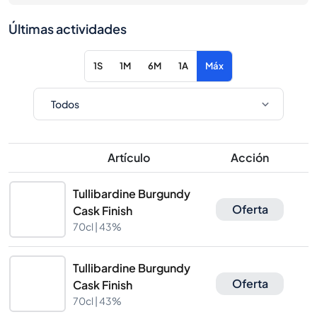
Últimas actividades
1S
1M
6M
1A
Máx
Artículo
Acción
Tullibardine Burgundy
Oferta
Cask Finish
70cl |
43%
Tullibardine Burgundy
Oferta
Cask Finish
70cl |
43%