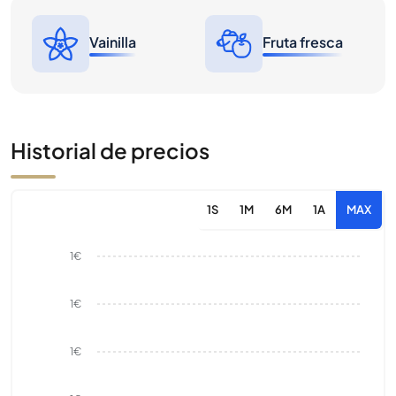
Vainilla
Fruta fresca
Historial de precios
1S
1M
6M
1A
MAX
1€
1€
1€