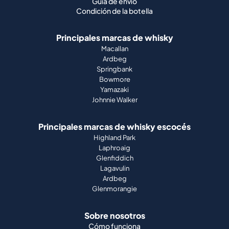
Ardbeg
Springbank
Bowmore
Yamazaki
Johnnie Walker
Principales marcas de whisky escocés
Highland Park
Laphroaig
Glenfiddich
Lagavulin
Ardbeg
Glenmorangie
Sobre nosotros
Cómo funciona
Guía de portafolio
Empresa
Prensa
Revista