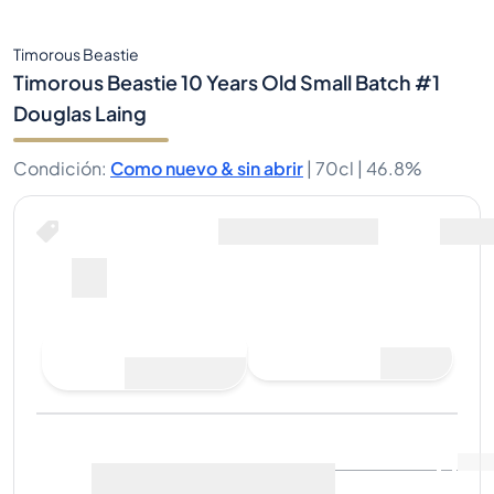
Timorous Beastie
Timorous Beastie 10 Years Old Small Batch #1
Douglas Laing
Condición
:
Como nuevo & sin abrir
|
70cl |
46.8%
Hacer una oferta de compra
Última venta
:
Aún no hay
Ver datos de mercado
(
0
)
ventas
Vender ahora