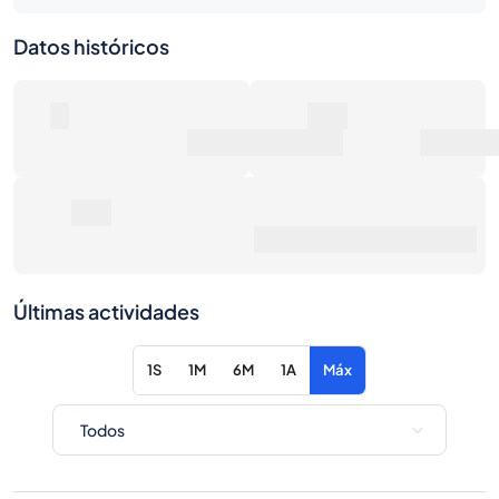
0
0€
Número de ventas
Valor de mercado
0€
Precio de venta promedio
Últimas actividades
1S
1M
6M
1A
Máx
Artículo
Acción
No hay actividad para los filtros seleccionados