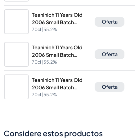
Teaninich 11 Years Old
Oferta
2006 Small Batch
Cadenhead's
70cl |
55.2%
Teaninich 11 Years Old
Oferta
2006 Small Batch
Cadenhead's
70cl |
55.2%
Teaninich 11 Years Old
Oferta
2006 Small Batch
Cadenhead's
70cl |
55.2%
Considere estos productos