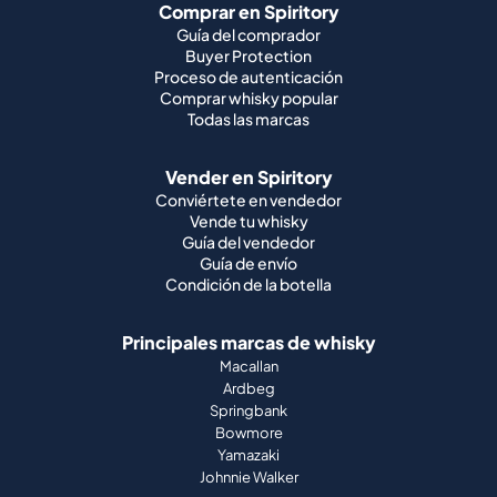
Comprar en Spiritory
Guía del comprador
Buyer Protection
Proceso de autenticación
Comprar whisky popular
Todas las marcas
Vender en Spiritory
Conviértete en vendedor
Vende tu whisky
Guía del vendedor
Guía de envío
Condición de la botella
Principales marcas de whisky
Macallan
Ardbeg
Springbank
Bowmore
Yamazaki
Johnnie Walker