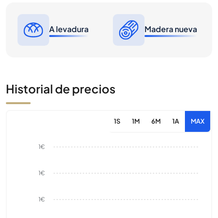
A levadura
Madera nueva
Historial de precios
1S
1M
6M
1A
MAX
1€
1€
1€