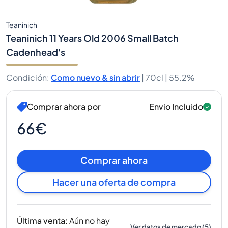
Teaninich
Teaninich 11 Years Old 2006 Small Batch
Cadenhead's
Condición
:
Como nuevo & sin abrir
|
70cl |
55.2%
Comprar ahora por
Envio Incluido
66€
Comprar ahora
Hacer una oferta de compra
Última venta
:
Aún no hay
Ver datos de mercado
(
5
)