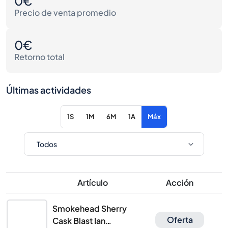
0€
Precio de venta promedio
0€
Retorno total
Últimas actividades
1S
1M
6M
1A
Máx
Artículo
Acción
Smokehead Sherry
Oferta
Cask Blast Ian