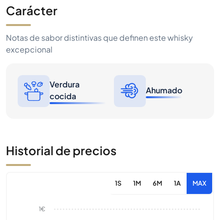
Carácter
Notas de sabor distintivas que definen este whisky
excepcional
Verdura
Ahumado
cocida
Historial de precios
1S
1M
6M
1A
MAX
1€