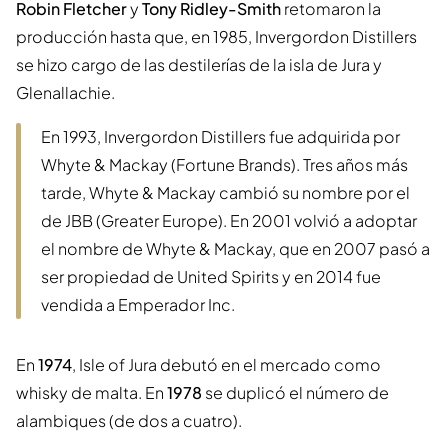
Robin Fletcher
y
Tony Ridley-Smith
retomaron la
producción hasta que, en 1985, Invergordon Distillers
se hizo cargo de las destilerías de la isla de Jura y
Glenallachie.
En 1993, Invergordon Distillers fue adquirida por
Whyte & Mackay (Fortune Brands). Tres años más
tarde, Whyte & Mackay cambió su nombre por el
de JBB (Greater Europe). En 2001 volvió a adoptar
el nombre de Whyte & Mackay, que en 2007 pasó a
ser propiedad de United Spirits y en 2014 fue
vendida a Emperador Inc.
En
1974
, Isle of Jura debutó en el mercado como
whisky de malta. En
1978
se duplicó el número de
alambiques (de dos a cuatro).