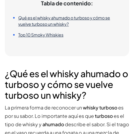
Tabla de contenido:
Qué es el whisky ahumado o turboso y cómo se
vuelve turboso un whisky?
Top 10 Smoky Whiskies
¿Qué es el whisky ahumado o
turboso y cómo se vuelve
turboso un whisky?
La primera forma de reconocer un
whisky turboso
es
por su sabor. Lo importante aquí es que
turboso
es el
tipo de whisky y
ahumado
describe el sabor. Si el trago
en el vaso recuerda a una fogata o a una mezcla de