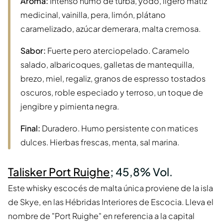
Aroma:
Intenso humo de turba, yodo, ligero matiz
medicinal, vainilla, pera, limón, plátano
caramelizado, azúcar demerara, malta cremosa.
Sabor:
Fuerte pero aterciopelado. Caramelo
salado, albaricoques, galletas de mantequilla,
brezo, miel, regaliz, granos de espresso tostados
oscuros, roble especiado y terroso, un toque de
jengibre y pimienta negra.
Final:
Duradero. Humo persistente con matices
dulces. Hierbas frescas, menta, sal marina.
Talisker Port Ruighe
; 45,8% Vol.
Este whisky escocés de malta única proviene de la isla
de Skye, en las Hébridas Interiores de Escocia. Lleva el
nombre de "Port Ruighe" en referencia a la capital