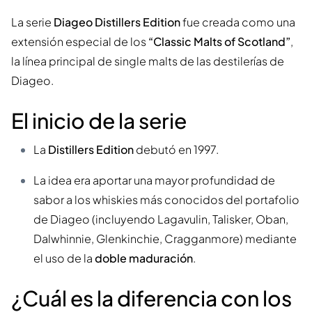
La serie
Diageo Distillers Edition
fue creada como una
extensión especial de los
“Classic Malts of Scotland”
,
la línea principal de single malts de las destilerías de
Diageo.
El inicio de la serie
La
Distillers Edition
debutó en 1997.
La idea era aportar una mayor profundidad de
sabor a los whiskies más conocidos del portafolio
de Diageo (incluyendo Lagavulin, Talisker, Oban,
Dalwhinnie, Glenkinchie, Cragganmore) mediante
el uso de la
doble maduración
.
¿Cuál es la diferencia con los