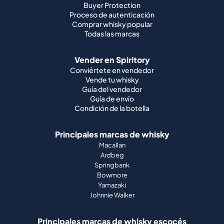
Buyer Protection
Proceso de autenticación
Comprar whisky popular
Todas las marcas
Vender en Spiritory
Conviértete en vendedor
Vende tu whisky
Guía del vendedor
Guía de envío
Condición de la botella
Principales marcas de whisky
Macallan
Ardbeg
Springbank
Bowmore
Yamazaki
Johnnie Walker
Principales marcas de whisky escocés