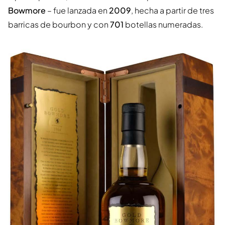
Bowmore
– fue lanzada en
2009
, hecha a partir de tres
barricas de bourbon y con
701
botellas numeradas.