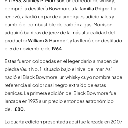
En
1963
,
Stanley P. Morrison
, un corredor de whisky,
compró la destilería Bowmore a la
familia Grigor
. La
renovó, añadió un par de alambiques adicionales y
cambió el combustible de carbón a gas. Morrison
adquirió barricas de jerez de la más alta calidad del
productor
William & Humbert
y las llenó con destilado
el 5 de noviembre de
1964
.
Estas fueron colocadas en el legendario almacén de
piedra Vault No. 1, situado bajo el nivel del mar. Así
nació el Black Bowmore, un whisky cuyo nombre hace
referencia al color casi negro extraído de estas
barricas. La primera edición del Black Bowmore fue
lanzada en 1993 a un precio entonces astronómico
de…
£80
.
La cuarta edición presentada aquí fue lanzada en 2007