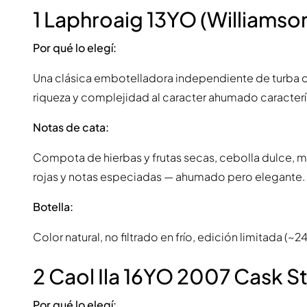
1 Laphroaig 13YO (Williamso
Por qué lo elegí:
Una clásica embotelladora independiente de turba de 
riqueza y complejidad al caracter ahumado caracterí
Notas de cata:
Compota de hierbas y frutas secas, cebolla dulce, ma
rojas y notas especiadas — ahumado pero elegante.
Botella:
Color natural, no filtrado en frío, edición limitada (~2
2 Caol Ila 16YO 2007 Cask S
Por qué lo elegí: