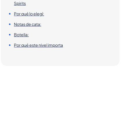
Spirits
Por qué lo elegí:
Notas de cata:
Botella:
Por qué este nivel importa