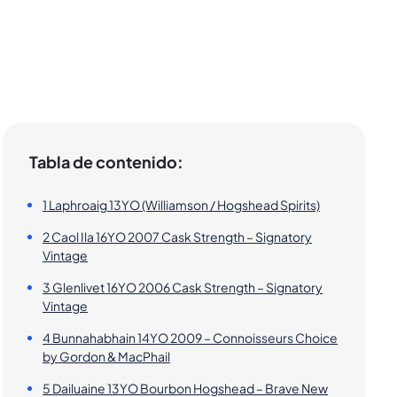
Tabla de contenido:
1 Laphroaig 13YO (Williamson / Hogshead Spirits)
2 Caol Ila 16YO 2007 Cask Strength – Signatory
Vintage
3 Glenlivet 16YO 2006 Cask Strength – Signatory
Vintage
4 Bunnahabhain 14YO 2009 – Connoisseurs Choice
by Gordon & MacPhail
5 Dailuaine 13YO Bourbon Hogshead – Brave New