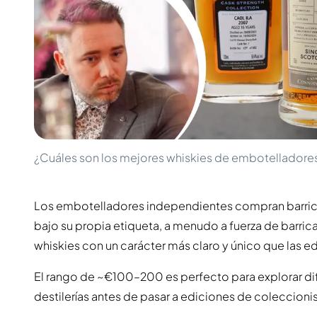
100-200€
Clase Azul
200-500€
Diplomatico
Próximos Lanzamientos
Don Julio
Gin Mare
Colecciones
Mangabeiras
Favoritos de Clientes
Hennessy
Raro y Coleccionable
Martell
Ediciones Limitadas
Monkey 47
Destilería Cerrada
Remy Martin
Whisky Ahumado
Ron Zacapa
¿Cuáles son los mejores whiskies de embotelladore
Whisky Dulce
Los embotelladores independientes compran barricas
bajo su propia etiqueta, a menudo a fuerza de barric
whiskies con un carácter más claro y único que las ed
El rango de ~€100–200 es perfecto para explorar dife
destilerías antes de pasar a ediciones de coleccioni