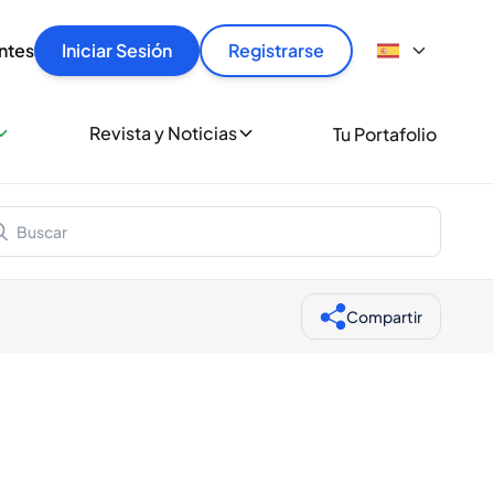
articular
llas rápido, con seguridad y al mejor precio.
ntes
Iniciar Sesión
Registrarse
sionalmente
Revista y Noticias
Tu Portafolio
 a miles de amantes del whisky y los destilados.
ante de Spiritory
Compartir