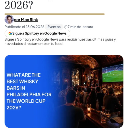
2026?
por
Max Rink
Publicado el
23.06.2026
·
Eventos
·
7
min de lectura
Sigue a Spiritory en Google News
Sigue a Spiritory en Google News para recibir nuestras últimas guías y
novedades directamente en tu feed.