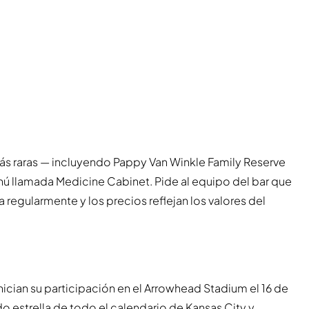
ás raras — incluyendo Pappy Van Winkle Family Reserve
ú llamada Medicine Cabinet. Pide al equipo del bar que
 regularmente y los precios reflejan los valores del
ician su participación en el Arrowhead Stadium el 16 de
ido estrella de todo el calendario de Kansas City y