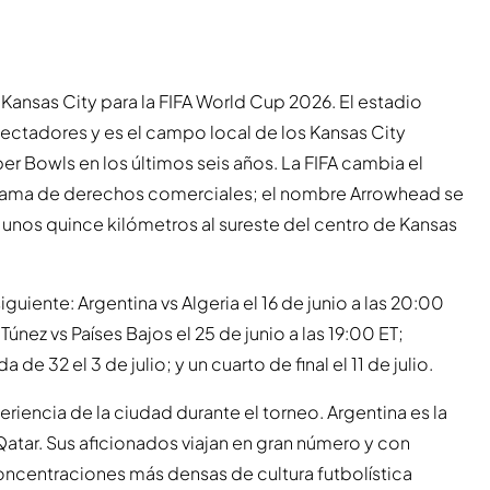
Kansas City para la FIFA World Cup 2026. El estadio
tadores y es el campo local de los Kansas City
per Bowls en los últimos seis años. La FIFA cambia el
rama de derechos comerciales; el nombre Arrowhead se
a unos quince kilómetros al sureste del centro de Kansas
guiente: Argentina vs Algeria el 16 de junio a las 20:00
únez vs Países Bajos el 25 de junio a las 19:00 ET;
a de 32 el 3 de julio; y un cuarto de final el 11 de julio.
eriencia de la ciudad durante el torneo. Argentina es la
atar. Sus aficionados viajan en gran número y con
 concentraciones más densas de cultura futbolística