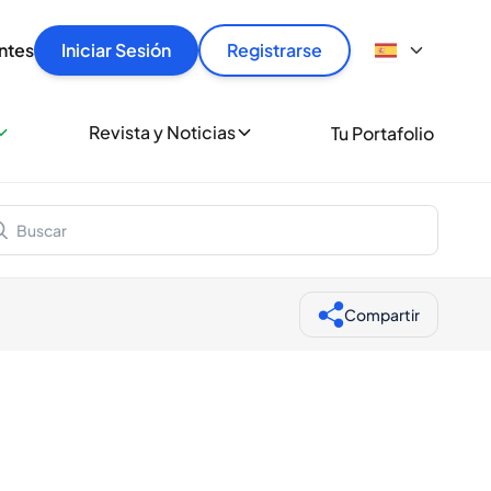
articular
llas rápido, con seguridad y al mejor precio.
ntes
Iniciar Sesión
Registrarse
sionalmente
Revista y Noticias
Tu Portafolio
 a miles de amantes del whisky y los destilados.
ante de Spiritory
Compartir