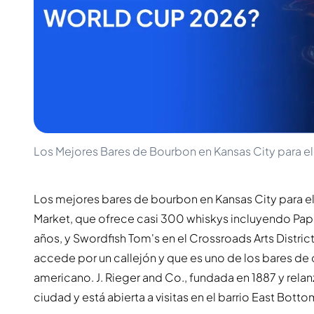
100-200€
Clase Azul
200-500€
Diplomatico
Próximos Lanzamientos
Don Julio
Gin Mare
Colecciones
Mangabeiras
Favoritos de Clientes
Hennessy
Raro y Coleccionable
Martell
Ediciones Limitadas
Monkey 47
Destilería Cerrada
Remy Martin
Whisky Ahumado
Los Mejores Bares de Bourbon en Kansas City para e
Ron Zacapa
Whisky Dulce
Los mejores bares de bourbon en Kansas City para el 
Market, que ofrece casi 300 whiskys incluyendo Pap
años, y Swordfish Tom's en el Crossroads Arts District
accede por un callejón y que es uno de los bares 
americano. J. Rieger and Co., fundada en 1887 y relan
ciudad y está abierta a visitas en el barrio East Botto