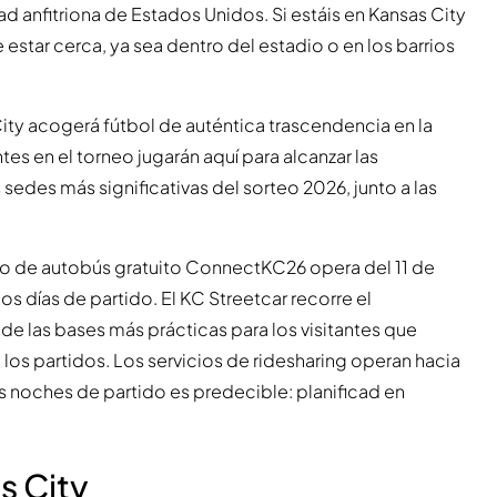
d anfitriona de Estados Unidos. Si estáis en Kansas City
 estar cerca, ya sea dentro del estadio o en los barrios
 City acogerá fútbol de auténtica trascendencia en la
tes en el torneo jugarán aquí para alcanzar las
 sedes más significativas del sorteo 2026, junto a las
cio de autobús gratuito ConnectKC26 opera del 11 de
los días de partido. El KC Streetcar recorre el
 de las bases más prácticas para los visitantes que
los partidos. Los servicios de ridesharing operan hacia
s noches de partido es predecible: planificad en
s City