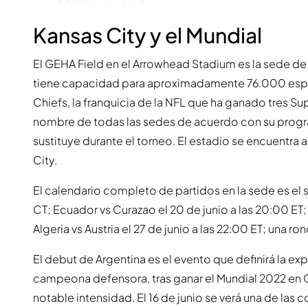
Kansas City y el Mundial
El GEHA Field en el Arrowhead Stadium es la sede de 
tiene capacidad para aproximadamente 76.000 espec
Chiefs, la franquicia de la NFL que ha ganado tres Su
nombre de todas las sedes de acuerdo con su prog
sustituye durante el torneo. El estadio se encuentra 
City.
El calendario completo de partidos en la sede es el si
CT; Ecuador vs Curazao el 20 de junio a las 20:00 ET; T
Algeria vs Austria el 27 de junio a las 22:00 ET; una rond
El debut de Argentina es el evento que definirá la exp
campeona defensora, tras ganar el Mundial 2022 en Q
notable intensidad. El 16 de junio se verá una de las