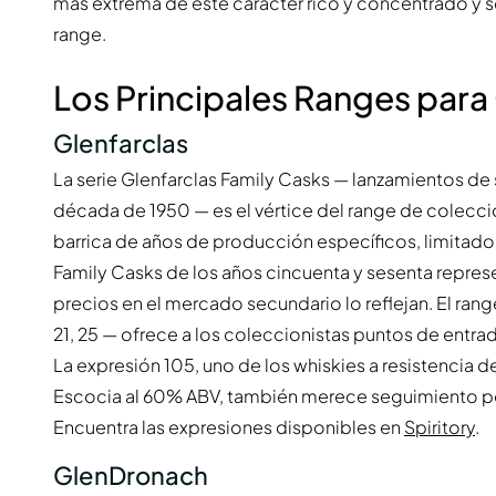
más extrema de este carácter rico y concentrado y s
range.
Los Principales Ranges par
Glenfarclas
La serie Glenfarclas Family Casks — lanzamientos de
década de 1950 — es el vértice del range de colecci
barrica de años de producción específicos, limitado
Family Casks de los años cincuenta y sesenta repres
precios en el mercado secundario lo reflejan. El ra
21, 25 — ofrece a los coleccionistas puntos de entrad
La expresión 105, uno de los whiskies a resistencia
Escocia al 60% ABV, también merece seguimiento por 
Encuentra las expresiones disponibles en
Spiritory
.
GlenDronach