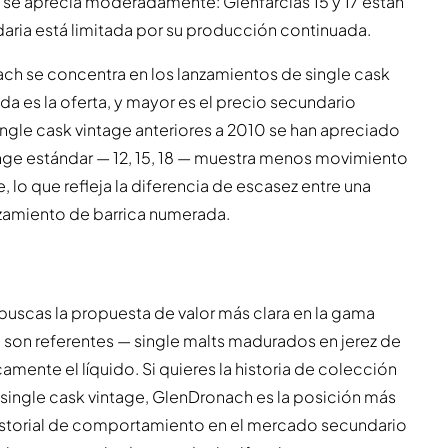
o se aprecia moderadamente: Glenfarclas 15 y 17 están
aria está limitada por su producción continuada.
ch se concentra en los lanzamientos de single cask
da es la oferta, y mayor es el precio secundario
ingle cask vintage anteriores a 2010 se han apreciado
ange estándar — 12, 15, 18 — muestra menos movimiento
 lo que refleja la diferencia de escasez entre una
zamiento de barrica numerada.
buscas la propuesta de valor más clara en la gama
17 son referentes — single malts madurados en jerez de
amente el líquido. Si quieres la historia de colección
ngle cask vintage, GlenDronach es la posición más
 historial de comportamiento en el mercado secundario