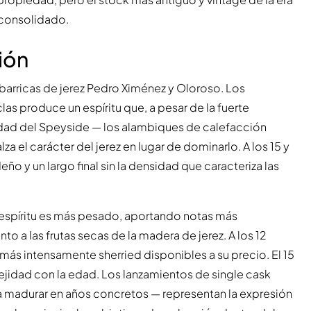
 consolidado.
ión
arricas de jerez Pedro Ximénez y Oloroso. Los
as produce un espíritu que, a pesar de la fuerte
sidad del Speyside — los alambiques de calefacción
za el carácter del jerez en lugar de dominarlo. A los 15 y
eño y un largo final sin la densidad que caracteriza las
 espíritu es más pesado, aportando notas más
o a las frutas secas de la madera de jerez. A los 12
 más intensamente sherried disponibles a su precio. El 15
ejidad con la edad. Los lanzamientos de single cask
 a madurar en años concretos — representan la expresión