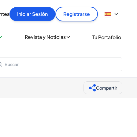
articular
llas rápido, con seguridad y al mejor precio.
ntes
Iniciar Sesión
Registrarse
sionalmente
Revista y Noticias
Tu Portafolio
 a miles de amantes del whisky y los destilados.
ante de Spiritory
Compartir