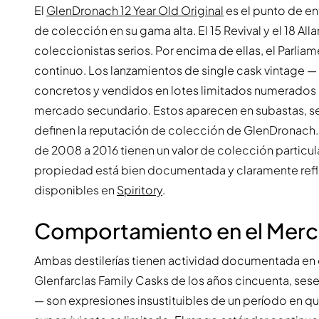
El
GlenDronach 12 Year Old Original
es el punto de en
de colección en su gama alta. El 15 Revival y el 18 A
coleccionistas serios. Por encima de ellas, el Parlia
continuo. Los lanzamientos de single cask vintage 
concretos y vendidos en lotes limitados numerados — 
mercado secundario. Estos aparecen en subastas, se
definen la reputación de colección de GlenDronach. L
de 2008 a 2016 tienen un valor de colección particular
propiedad está bien documentada y claramente reflej
disponibles en
Spiritory
.
Comportamiento en el Mer
Ambas destilerías tienen actividad documentada en e
Glenfarclas Family Casks de los años cincuenta, sese
— son expresiones insustituibles de un período en que