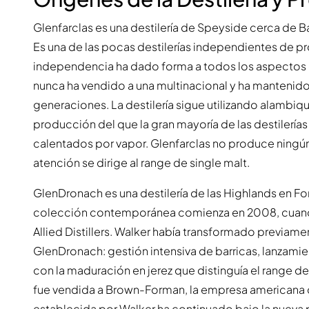
Glenfarclas es una destilería de Speyside cerca de Ba
Es una de las pocas destilerías independientes de p
independencia ha dado forma a todos los aspectos d
nunca ha vendido a una multinacional y ha mantenido
generaciones. La destilería sigue utilizando alambi
producción del que la gran mayoría de las destilería
calentados por vapor. Glenfarclas no produce ningú
atención se dirige al range de single malt.
GlenDronach es una destilería de las Highlands en Fo
colección contemporánea comienza en 2008, cuando B
Allied Distillers. Walker había transformado previam
GlenDronach: gestión intensiva de barricas, lanzam
con la maduración en jerez que distinguía el range de 
fue vendida a Brown-Forman, la empresa americana d
establecida por Walker ha continuado bajo la nueva p