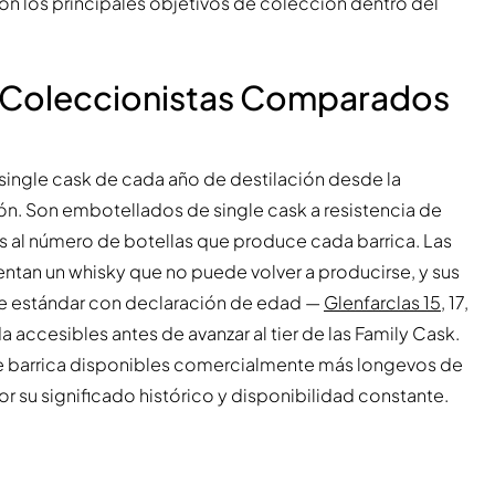
on los principales objetivos de colección dentro del
a Coleccionistas Comparados
 single cask de cada año de destilación desde la
ón. Son embotellados de single cask a resistencia de
s al número de botellas que produce cada barrica. Las
entan un whisky que no puede volver a producirse, y sus
nge estándar con declaración de edad —
Glenfarclas 15
, 17,
a accesibles antes de avanzar al tier de las Family Cask.
 de barrica disponibles comercialmente más longevos de
su significado histórico y disponibilidad constante.