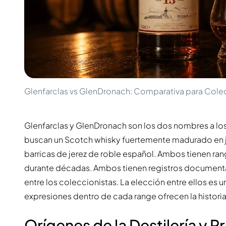
100-200€
Clase Azul
200-500€
Diplomatico
Próximos Lanzamientos
Don Julio
Gin Mare
Colecciones
Mangabeiras
Favoritos de Clientes
Hennessy
Raro y Coleccionable
Martell
Ediciones Limitadas
Monkey 47
Glenfarclas vs GlenDronach: Comparativa para Colec
Destilería Cerrada
Remy Martin
Whisky Ahumado
Ron Zacapa
Whisky Dulce
Glenfarclas y GlenDronach son los dos nombres a lo
buscan un Scotch whisky fuertemente madurado en
barricas de jerez de roble español. Ambos tienen r
durante décadas. Ambos tienen registros document
entre los coleccionistas. La elección entre ellos es 
expresiones dentro de cada range ofrecen la histori
Orígenes de la Destilería y 