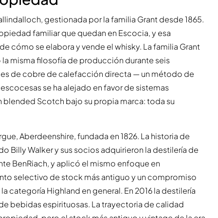
llindalloch, gestionada por la familia Grant desde 1865.
ropiedad familiar que quedan en Escocia, y esa
e cómo se elabora y vende el whisky. La familia Grant
 la misma filosofía de producción durante seis
ques de cobre de calefacción directa — un método de
s escocesas se ha alejado en favor de sistemas
n blended Scotch bajo su propia marca: toda su
rgue, Aberdeenshire, fundada en 1826. La historia de
illy Walker y sus socios adquirieron la destilería de
ente BenRiach, y aplicó el mismo enfoque en
iento selectivo de stock más antiguo y un compromiso
la categoría Highland en general. En 2016 la destilería
e bebidas espirituosas. La trayectoria de calidad
ropiedad, pero el stock más antiguo y vintage de la era