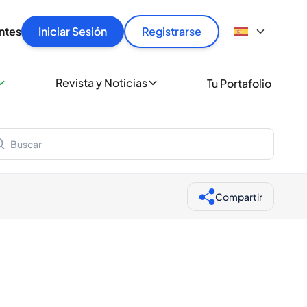
articular
llas rápido, con seguridad y al mejor precio.
ntes
Iniciar Sesión
Registrarse
sionalmente
Revista y Noticias
Tu Portafolio
 a miles de amantes del whisky y los destilados.
ante de Spiritory
Compartir