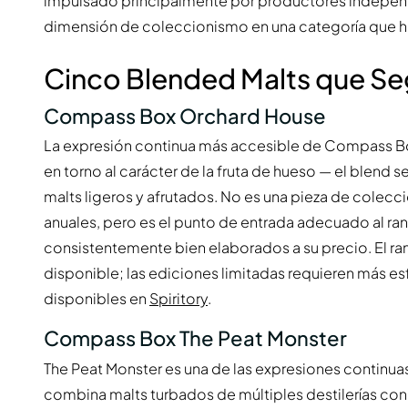
impulsado principalmente por productores indepe
dimensión de coleccionismo en una categoría que h
Cinco Blended Malts que Se
Compass Box Orchard House
La expresión continua más accesible de Compass Bo
en torno al carácter de la fruta de hueso — el blend 
malts ligeros y afrutados. No es una pieza de colecc
anuales, pero es el punto de entrada adecuado al r
consistentemente bien elaborados a su precio. El 
disponible; las ediciones limitadas requieren más es
disponibles en
Spiritory
.
Compass Box The Peat Monster
The Peat Monster es una de las expresiones continu
combina malts turbados de múltiples destilerías co