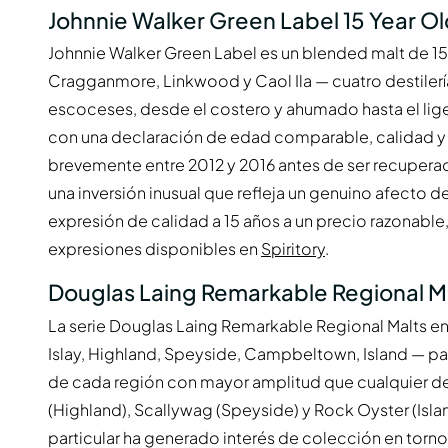
Johnnie Walker Green Label 15 Year O
Johnnie Walker Green Label es un blended malt de 15
Cragganmore, Linkwood y Caol Ila — cuatro destilerí
escoceses, desde el costero y ahumado hasta el ligero 
con una declaración de edad comparable, calidad y 
brevemente entre 2012 y 2016 antes de ser recupera
una inversión inusual que refleja un genuino afecto 
expresión de calidad a 15 años a un precio razonable,
expresiones disponibles en
Spiritory
.
Douglas Laing Remarkable Regional M
La serie Douglas Laing Remarkable Regional Malts e
Islay, Highland, Speyside, Campbeltown, Island — pa
de cada región con mayor amplitud que cualquier desti
(Highland), Scallywag (Speyside) y Rock Oyster (Islan
particular ha generado interés de colección en torno