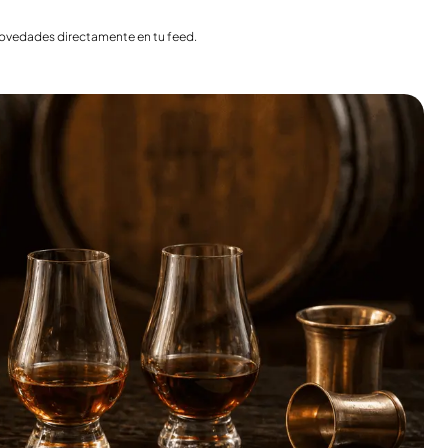
India
Taiwán
 novedades directamente en tu feed.
China
Corea
América y el Caribe
Estados Unidos
Canadá
México
Jamaica
Guyana
Barbados