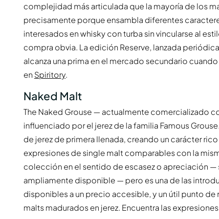
complejidad más articulada que la mayoría de los mal
precisamente porque ensambla diferentes caracteres 
interesados en whisky con turba sin vincularse al esti
compra obvia. La edición Reserve, lanzada periódic
alcanza una prima en el mercado secundario cuando 
en
Spiritory
.
Naked Malt
The Naked Grouse — actualmente comercializado co
influenciado por el jerez de la familia Famous Grouse
de jerez de primera llenada, creando un carácter rico 
expresiones de single malt comparables con la misma
colección en el sentido de escasez o apreciación — 
ampliamente disponible — pero es una de las introd
disponibles a un precio accesible, y un útil punto de 
malts madurados en jerez. Encuentra las expresione