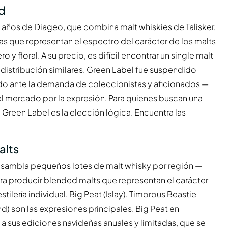
ld
 años de Diageo, que combina malt whiskies de Talisker,
as que representan el espectro del carácter de los malts
y floral. A su precio, es difícil encontrar un single malt
distribución similares. Green Label fue suspendido
do ante la demanda de coleccionistas y aficionados —
del mercado por la expresión. Para quienes buscan una
 Green Label es la elección lógica. Encuentra las
alts
nsambla pequeños lotes de malt whisky por región —
ra producir blended malts que representan el carácter
lería individual. Big Peat (Islay), Timorous Beastie
d) son las expresiones principales. Big Peat en
 a sus ediciones navideñas anuales y limitadas, que se