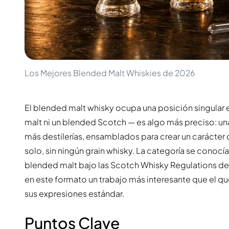
100-200€
Clase Azul
200-500€
Diplomatico
Próximos Lanzamientos
Don Julio
Gin Mare
Colecciones
Mangabeiras
Favoritos de Clientes
Hennessy
Raro y Coleccionable
Los Mejores Blended Malt Whiskies de 2026
Martell
Ediciones Limitadas
Monkey 47
Destilería Cerrada
Remy Martin
El blended malt whisky ocupa una posición singular 
Whisky Ahumado
Ron Zacapa
Whisky Dulce
malt ni un blended Scotch — es algo más preciso: u
más destilerías, ensamblados para crear un carácter
solo, sin ningún grain whisky. La categoría se cono
blended malt bajo las Scotch Whisky Regulations de
en este formato un trabajo más interesante que el que
sus expresiones estándar.
Puntos Clave