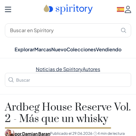
Explorar
Marcas
Nuevo
Colecciones
Vendiendo
Noticias de Spiritory
Autores
Ardbeg House Reserve Vol.
2 - Más que un whisky
por
Damian Baran
Publicado el
29.06.2026
·
4
min de lectura