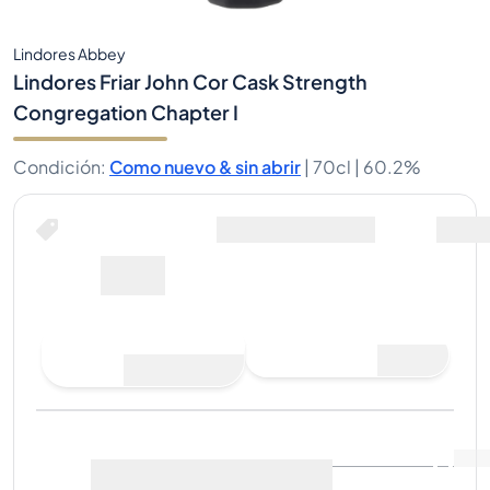
Lindores Abbey
Lindores Friar John Cor Cask Strength
Congregation Chapter I
Condición
:
Como nuevo & sin abrir
|
70cl |
60.2%
Comprar ahora por
Envio Incluido
88€
Hacer una oferta de
Comprar ahora
compra
Última venta
:
Aún no hay
Ver datos de mercado
(
..
)
ventas