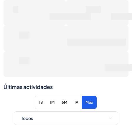
0
80€
Número de ventas
Valor de mercado
0€
Precio de venta promedio
0€
Retorno total
·
vs precio de venta al público
Últimas actividades
1S
1M
6M
1A
Máx