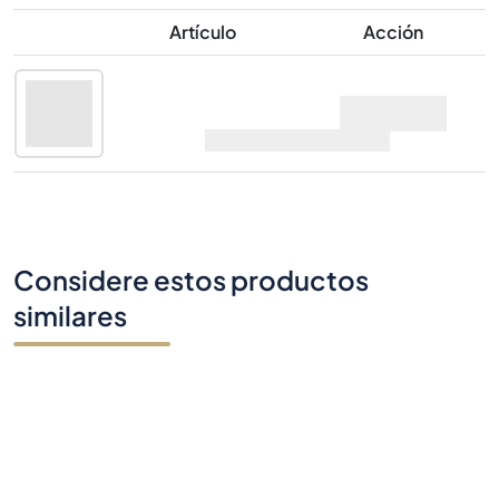
Artículo
Acción
Lindores Friar John
Oferta
Cor Cask Strength
Congregation
70cl |
60.2%
Chapter I
Considere estos productos
similares