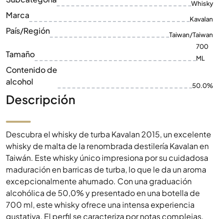
Tamaño
ML
Contenido de
alcohol
50.0%
Descripción
Descubra el whisky de turba Kavalan 2015, un excelente
whisky de malta de la renombrada destilería Kavalan en
Taiwán. Este whisky único impresiona por su cuidadosa
maduración en barricas de turba, lo que le da un aroma
excepcionalmente ahumado. Con una graduación
alcohólica de 50,0% y presentado en una botella de
700 ml, este whisky ofrece una intensa experiencia
gustativa. El perfil se caracteriza por notas complejas,
con una profunda capa de humo de turba que se funde
armoniosamente con matices dulces y especiados.
Imprescindible para los amantes del whisky fuerte y
ahumado y un punto culminante en cualquier colección.