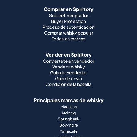
Comprar whisky popular
Todas las marcas
Vender en Spiritory
Conviértete en vendedor
Vende tu whisky
Guía del vendedor
Guía de envío
Condición de la botella
Principales marcas de whisky
Macallan
Ardbeg
Springbank
Bowmore
Yamazaki
Johnnie Walker
Principales marcas de whisky escocés
Highland Park
Laphroaig