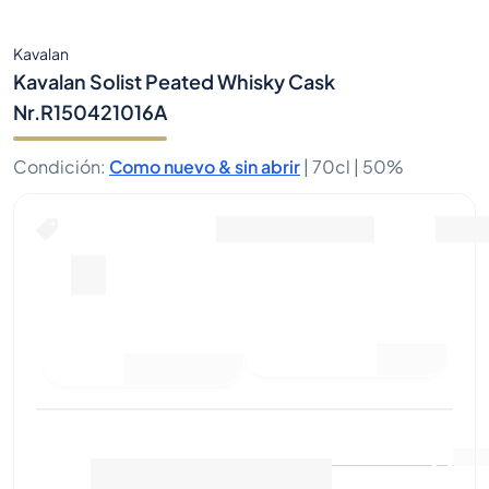
Kavalan
Kavalan Solist Peated Whisky Cask
Nr.R150421016A
Condición
:
Como nuevo & sin abrir
|
70cl |
50%
Hacer una oferta de compra
Última venta
:
Aún no hay
Ver datos de mercado
(
0
)
ventas
Vender ahora