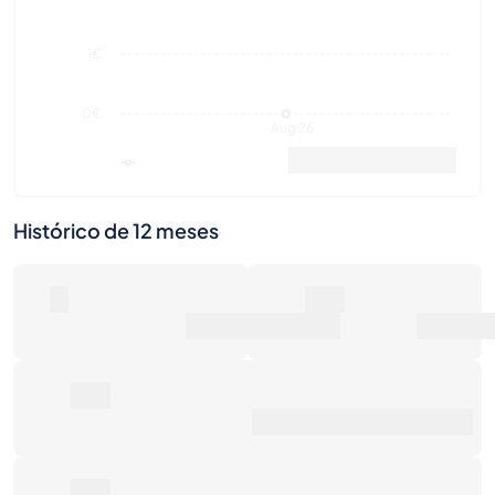
0€
Aug 26
Valor de mercado
Ventas
Histórico de 12 meses
0
0€
Número de ventas
Valor de mercado
0€
Precio de venta promedio
0€
Retorno total
Últimas actividades