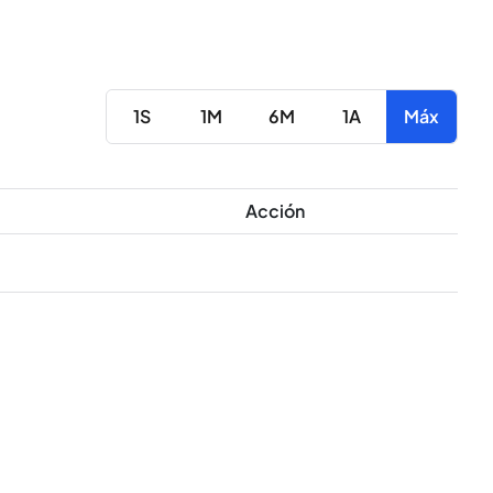
1S
1M
6M
1A
Máx
Acción