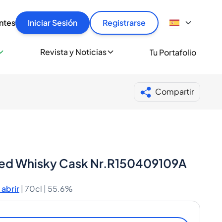
articular
llas rápido, con seguridad y al mejor precio.
ntes
Iniciar Sesión
Registrarse
sionalmente
Revista y Noticias
Tu Portafolio
 a miles de amantes del whisky y los destilados.
ante de Spiritory
Compartir
ated Whisky Cask Nr.R150409109A
abrir
|
70cl |
55.6%