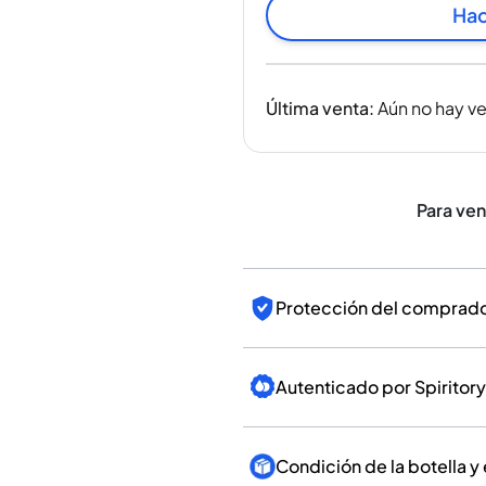
India
Hac
Taiwán
China
Corea
Última venta
:
Aún no hay v
América y el Caribe
Estados Unidos
Canadá
México
Para ve
Jamaica
Guyana
Barbados
Protección del comprador
Autenticado por Spiritory
Condición de la botella y