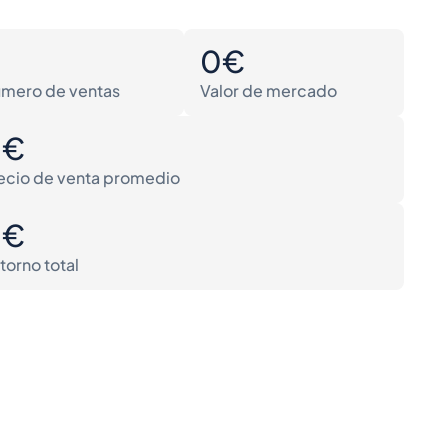
0
0€
mero de ventas
Valor de mercado
0€
ecio de venta promedio
0€
torno total