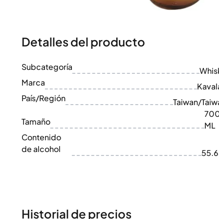
100-200€
Clase Azul
200-500€
Diplomatico
Próximos Lanzamientos
Don Julio
Gin Mare
Detalles del producto
Colecciones
Mangabeiras
Favoritos de Clientes
Hennessy
Subcategoría
Raro y Coleccionable
Whis
Martell
Ediciones Limitadas
Marca
Monkey 47
Kaval
Destilería Cerrada
Remy Martin
País/Región
Taiwan/Taiw
Whisky Ahumado
Ron Zacapa
70
Whisky Dulce
Tamaño
ML
Contenido
de alcohol
55.
Historial de precios