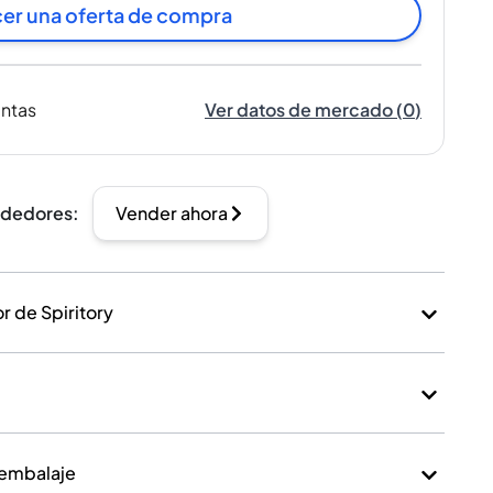
er una oferta de compra
entas
Ver datos de mercado
(
0
)
ndedores
:
Vender ahora
 de Spiritory
 embalaje