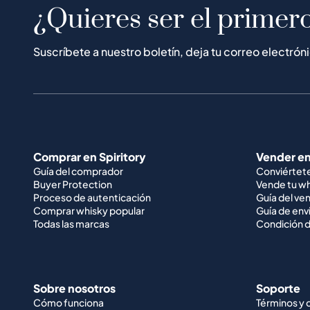
¿Quieres ser el primero
Suscríbete a nuestro boletín, deja tu correo electrón
Comprar en Spiritory
Vender en
Guía del comprador
Conviértet
Buyer Protection
Vende tu w
Proceso de autenticación
Guía del ve
Comprar whisky popular
Guía de env
Todas las marcas
Condición d
Sobre nosotros
Soporte
Cómo funciona
Términos y 