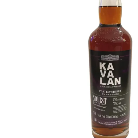
Taiwán
Glendronach
Estados Unidos
Highland Park
Redbreast
Marcas
Royal Salute
Ardbeg
Springbank
Dalmore
Glenfiddich
Bourbon y Americano
Hibiki
Blanton's
Johnnie Walker
Booker's
Laphroaig
Eagle Rare
Macallan
Jack Daniel's
Midleton
Jim Beam
Springbank
Maker's Mark
Yamazaki
Michter's
Pappy Van Winkle
Mejores Ofertas
Weller
Ofertas Destacadas
Woodford Reserve
Menos de 50€
50-100€
Espirituosos y Ron