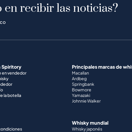
 en recibir las noticias?
ico
 Spiritory
Principales marcas de wh
e en vendedor
Macallan
hisky
Ardbeg
ndedor
Springbank
ío
Bowmore
e la botella
Yamazaki
Johnnie Walker
Whisky mundial
condiciones
Whisky japonés