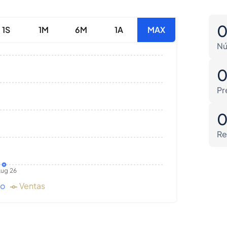
1S
1M
6M
1A
MAX
Nú
Pr
Re
ug 26
do
Ventas