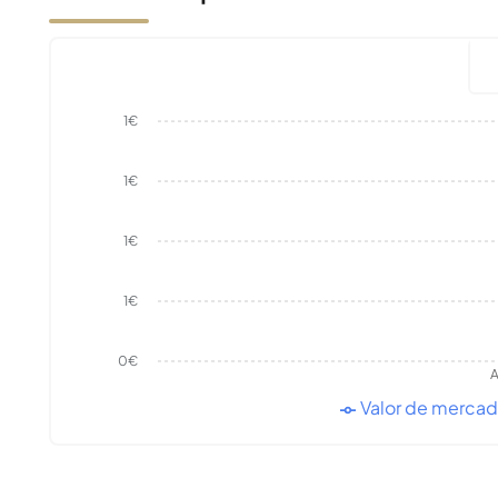
1€
1€
1€
1€
0€
A
Valor de merca