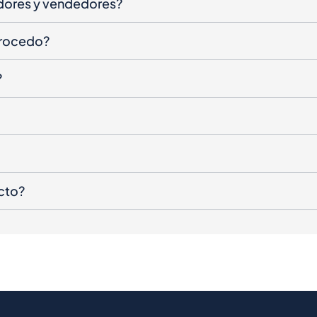
dores y vendedores?
procedo?
?
cto?