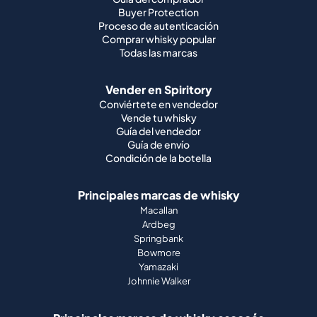
Buyer Protection
Proceso de autenticación
Comprar whisky popular
Todas las marcas
Vender en Spiritory
Conviértete en vendedor
Vende tu whisky
Guía del vendedor
Guía de envío
Condición de la botella
Principales marcas de whisky
Macallan
Ardbeg
Springbank
Bowmore
Yamazaki
Johnnie Walker