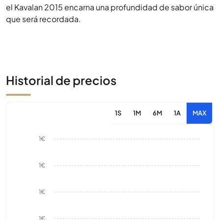
el Kavalan 2015 encarna una profundidad de sabor única
que será recordada.
Historial de precios
1S
1M
6M
1A
MAX
1€
1€
1€
1€