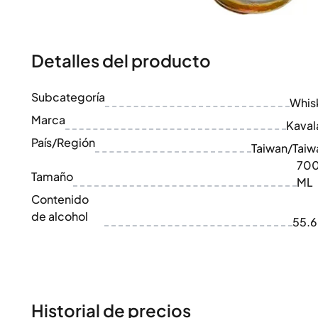
100-200€
Clase Azul
200-500€
Diplomatico
Próximos Lanzamientos
Don Julio
Gin Mare
Detalles del producto
Colecciones
Mangabeiras
Favoritos de Clientes
Hennessy
Subcategoría
Raro y Coleccionable
Whis
Martell
Ediciones Limitadas
Marca
Monkey 47
Kaval
Destilería Cerrada
Remy Martin
País/Región
Taiwan/Taiw
Whisky Ahumado
Ron Zacapa
70
Whisky Dulce
Tamaño
ML
Contenido
de alcohol
55.
Historial de precios