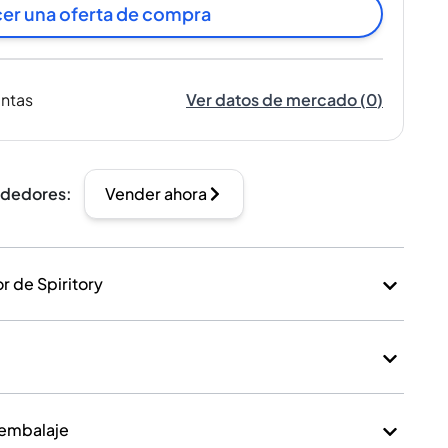
er una oferta de compra
entas
Ver datos de mercado
(
0
)
ndedores
:
Vender ahora
 de Spiritory
 embalaje