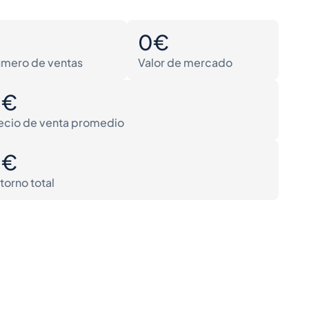
0
0€
mero de ventas
Valor de mercado
0€
ecio de venta promedio
0€
torno total