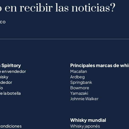
 en recibir las noticias?
ico
 Spiritory
Principales marcas de wh
e en vendedor
Macallan
hisky
Ardbeg
ndedor
Springbank
ío
Bowmore
e la botella
Yamazaki
Johnnie Walker
Whisky mundial
condiciones
Whisky japonés