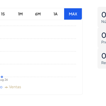
1S
1M
6M
1A
MAX
Nú
Pr
Re
ug 26
do
Ventas