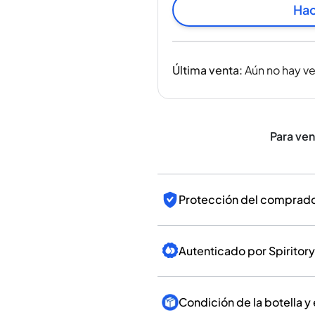
India
Hac
Taiwán
China
Corea
Última venta
:
Aún no hay v
América y el Caribe
Estados Unidos
Canadá
México
Para ve
Jamaica
Guyana
Barbados
Protección del comprador
Autenticado por Spiritory
Condición de la botella y