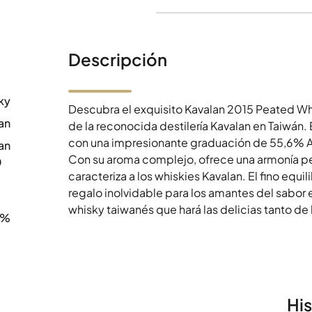
Descripción
ky
Descubra el exquisito Kavalan 2015 Peated W
an
de la reconocida destilería Kavalan en Taiwán
con una impresionante graduación de 55,6% A
an
Con su aroma complejo, ofrece una armonía pe
0
caracteriza a los whiskies Kavalan. El fino equi
regalo inolvidable para los amantes del sabor e
whisky taiwanés que hará las delicias tanto d
6%
Hi