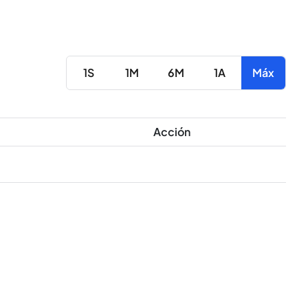
1S
1M
6M
1A
Máx
Acción