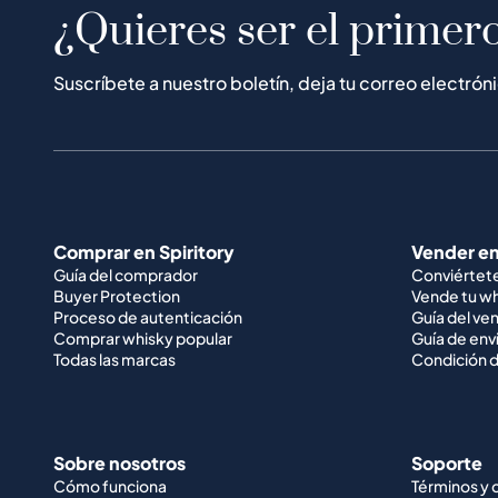
¿Quieres ser el primero
Suscríbete a nuestro boletín, deja tu correo electrón
Comprar en Spiritory
Vender en
Guía del comprador
Conviértet
Buyer Protection
Vende tu w
Proceso de autenticación
Guía del ve
Comprar whisky popular
Guía de env
Todas las marcas
Condición d
Sobre nosotros
Soporte
Cómo funciona
Términos y 