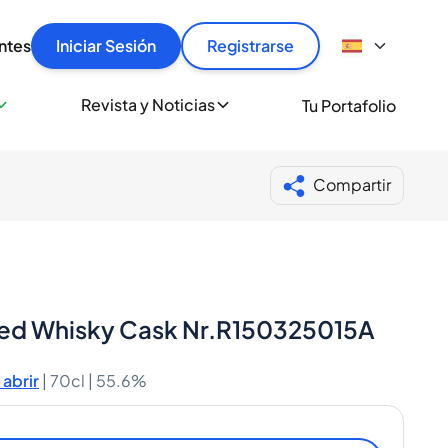
articular
llas rápido, con seguridad y al mejor precio.
ntes
Iniciar Sesión
Registrarse
sionalmente
Revista y Noticias
Tu Portafolio
 a miles de amantes del whisky y los destilados.
ante de Spiritory
Compartir
ated Whisky Cask Nr.R150325015A
abrir
|
70cl |
55.6%