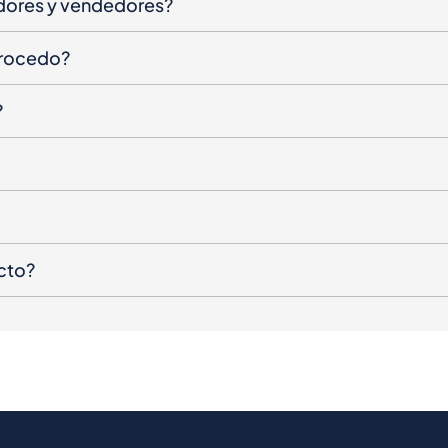
dores y vendedores?
procedo?
?
cto?