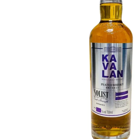
Taiwán
Glendronach
Estados Unidos
Highland Park
Redbreast
Marcas
Royal Salute
Ardbeg
Springbank
Dalmore
Glenfiddich
Bourbon y Americano
Hibiki
Blanton's
Johnnie Walker
Booker's
Laphroaig
Eagle Rare
Macallan
Jack Daniel's
Midleton
Jim Beam
Springbank
Maker's Mark
Yamazaki
Michter's
Pappy Van Winkle
Mejores Ofertas
Weller
Ofertas Destacadas
Woodford Reserve
Menos de 50€
50-100€
Espirituosos y Ron