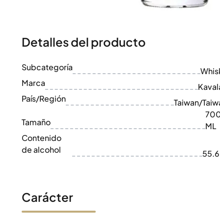
100-200€
Clase Azul
200-500€
Diplomatico
Próximos Lanzamientos
Don Julio
Gin Mare
Detalles del producto
Colecciones
Mangabeiras
Favoritos de Clientes
Hennessy
Subcategoría
Raro y Coleccionable
Whis
Martell
Ediciones Limitadas
Marca
Monkey 47
Kaval
Destilería Cerrada
Remy Martin
País/Región
Taiwan/Taiw
Whisky Ahumado
Ron Zacapa
70
Whisky Dulce
Tamaño
ML
Contenido
de alcohol
55.
Carácter