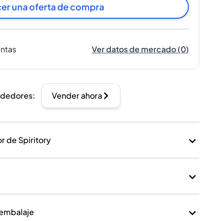
er una oferta de compra
entas
Ver datos de mercado
(
0
)
ndedores
:
Vender ahora
 de Spiritory
 embalaje