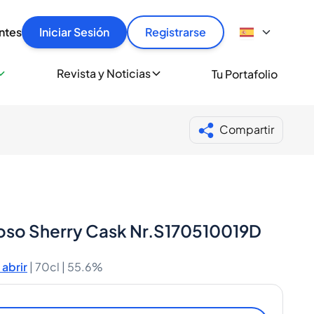
articular
llas rápido, con seguridad y al mejor precio.
ntes
Iniciar Sesión
Registrarse
sionalmente
Revista y Noticias
Tu Portafolio
 a miles de amantes del whisky y los destilados.
ante de Spiritory
Compartir
roso Sherry Cask Nr.S170510019D
abrir
|
70cl |
55.6%