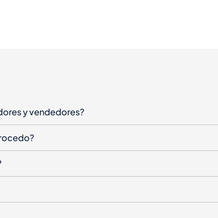
dores y vendedores?
procedo?
?