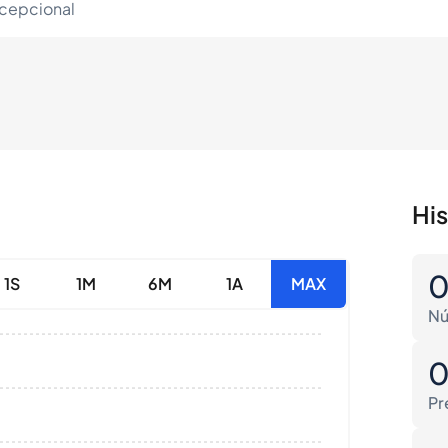
xcepcional
Hi
1S
1M
6M
1A
MAX
Nú
Pr