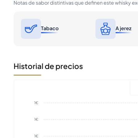
Notas de sabor distintivas que definen este whisky e
Tabaco
A jerez
Historial de precios
1€
1€
1€