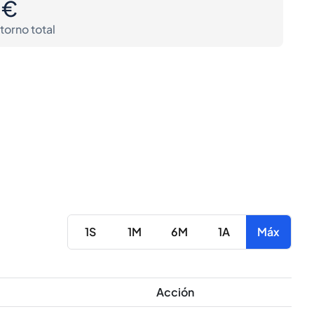
0€
torno total
1S
1M
6M
1A
Máx
Acción