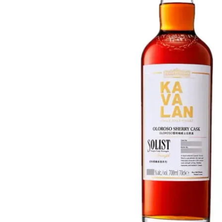
Taiwán
Glendronach
Estados Unidos
Highland Park
Redbreast
Marcas
Royal Salute
Ardbeg
Springbank
Dalmore
Glenfiddich
Bourbon y Americano
Hibiki
Blanton's
Johnnie Walker
Booker's
Laphroaig
Eagle Rare
Macallan
Jack Daniel's
Midleton
Jim Beam
Springbank
Maker's Mark
Yamazaki
Michter's
Pappy Van Winkle
Mejores Ofertas
Weller
Ofertas Destacadas
Woodford Reserve
Menos de 50€
50-100€
Espirituosos y Ron