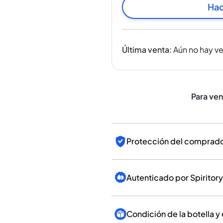
India
Hac
Taiwán
China
Corea
Última venta
:
Aún no hay v
América y el Caribe
Estados Unidos
Canadá
México
Para ve
Jamaica
Guyana
Barbados
Protección del comprador
Autenticado por Spiritory
Condición de la botella y