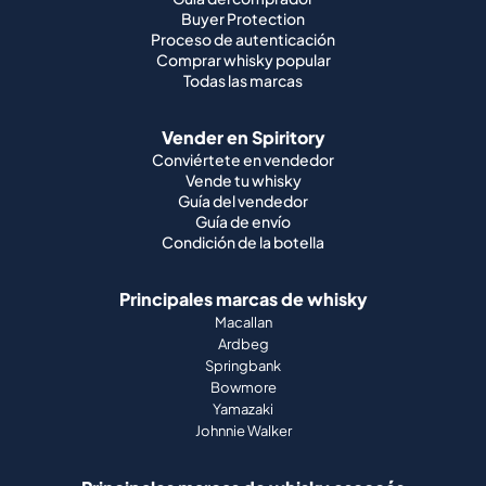
Buyer Protection
Proceso de autenticación
Comprar whisky popular
Todas las marcas
Vender en Spiritory
Conviértete en vendedor
Vende tu whisky
Guía del vendedor
Guía de envío
Condición de la botella
Principales marcas de whisky
Macallan
Ardbeg
Springbank
Bowmore
Yamazaki
Johnnie Walker