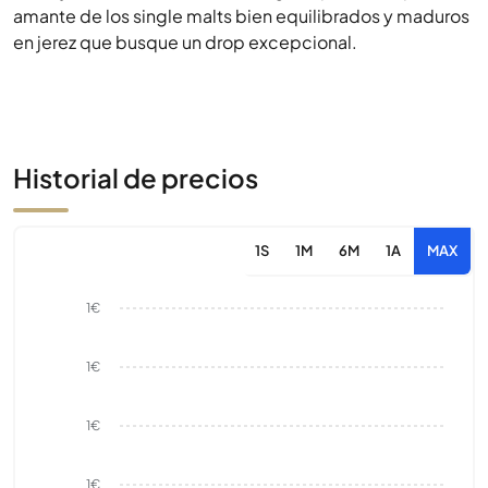
amante de los single malts bien equilibrados y maduros
en jerez que busque un drop excepcional.
Historial de precios
1S
1M
6M
1A
MAX
1€
1€
1€
1€