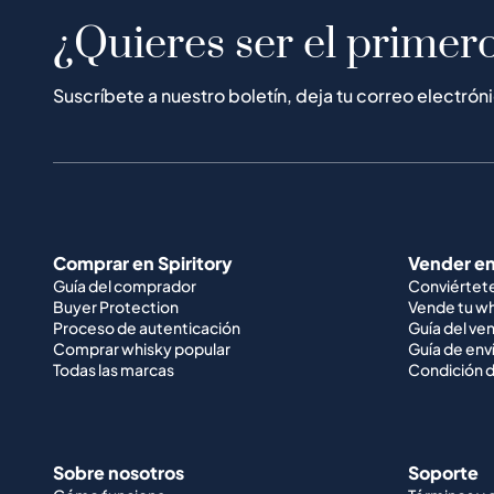
¿Quieres ser el primero
Suscríbete a nuestro boletín, deja tu correo electrón
Comprar en Spiritory
Vender en
Guía del comprador
Conviértet
Buyer Protection
Vende tu w
Proceso de autenticación
Guía del ve
Comprar whisky popular
Guía de env
Todas las marcas
Condición d
Sobre nosotros
Soporte