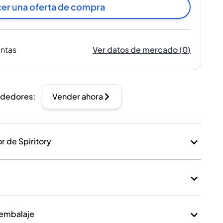
er una oferta de compra
entas
Ver datos de mercado
(
0
)
ndedores
:
Vender ahora
 de Spiritory
 embalaje