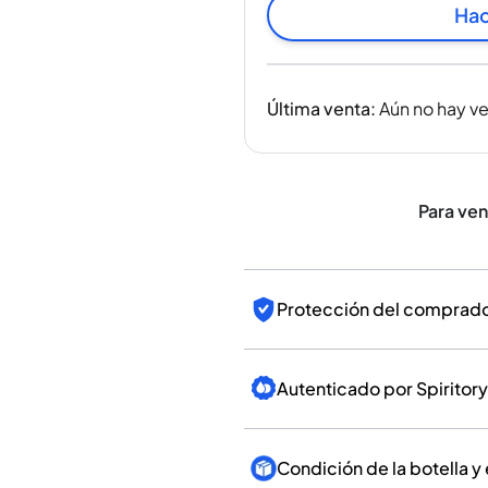
India
Hac
Taiwán
China
Corea
Última venta
:
Aún no hay v
América y el Caribe
Estados Unidos
Canadá
México
Para ve
Jamaica
Guyana
Barbados
Protección del comprador
Autenticado por Spiritory
Condición de la botella y