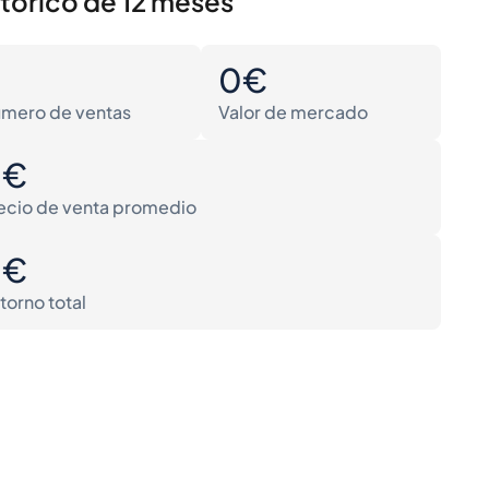
stórico de 12 meses
0
0€
mero de ventas
Valor de mercado
0€
ecio de venta promedio
0€
torno total