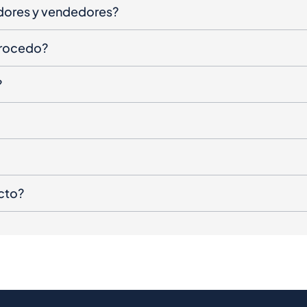
dores y vendedores?
procedo?
?
cto?