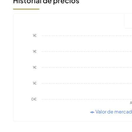
Historial de precios
1€
1€
1€
1€
0€
A
Valor de merca