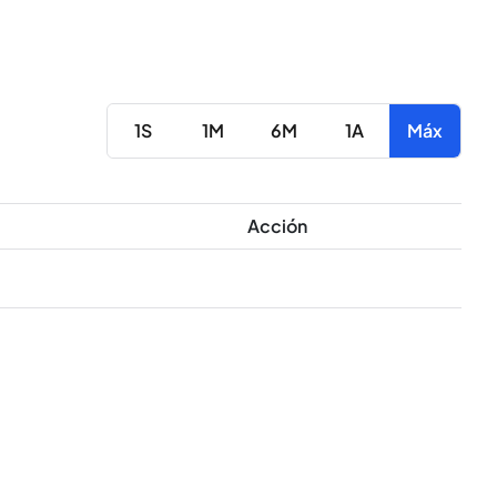
1S
1M
6M
1A
Máx
Acción