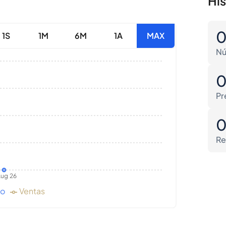
Hi
1S
1M
6M
1A
MAX
Nú
Pr
Re
ug 26
do
Ventas