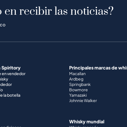
 en recibir las noticias?
ico
 Spiritory
Principales marcas de wh
e en vendedor
Macallan
hisky
Ardbeg
ndedor
Springbank
ío
Bowmore
e la botella
Yamazaki
Johnnie Walker
Whisky mundial