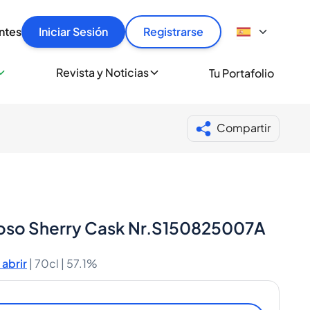
articular
llas rápido, con seguridad y al mejor precio.
ntes
Iniciar Sesión
Registrarse
sionalmente
Revista y Noticias
Tu Portafolio
 a miles de amantes del whisky y los destilados.
ante de Spiritory
Compartir
roso Sherry Cask Nr.S150825007A
abrir
|
70cl |
57.1%