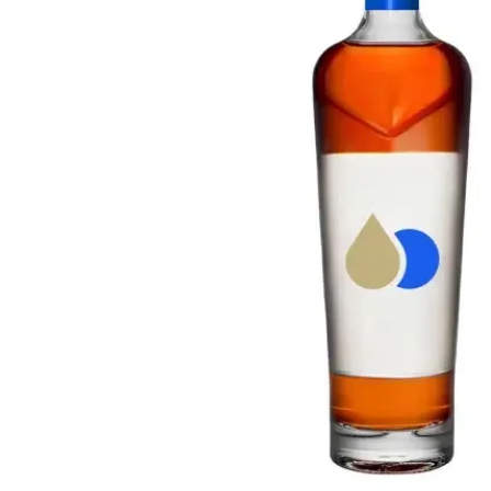
Taiwán
Glendronach
Estados Unidos
Highland Park
Redbreast
Marcas
Royal Salute
Ardbeg
Springbank
Dalmore
Glenfiddich
Bourbon y Americano
Hibiki
Blanton's
Johnnie Walker
Booker's
Laphroaig
Eagle Rare
Macallan
Jack Daniel's
Midleton
Jim Beam
Springbank
Maker's Mark
Yamazaki
Michter's
Pappy Van Winkle
Mejores Ofertas
Weller
Ofertas Destacadas
Woodford Reserve
Menos de 50€
50-100€
Espirituosos y Ron