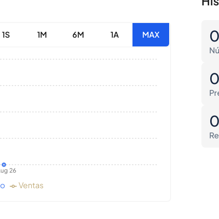
Hi
1S
1M
6M
1A
MAX
Nú
Pr
Re
ug 26
do
Ventas