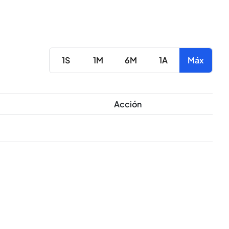
1S
1M
6M
1A
Máx
Acción