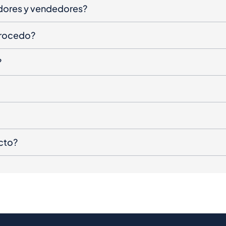
dores y vendedores?
procedo?
?
cto?