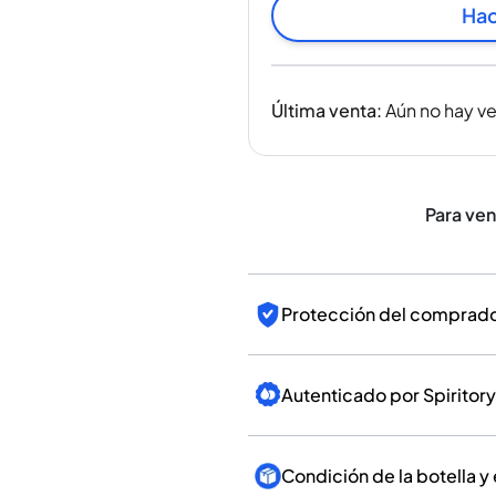
India
Hac
Taiwán
China
Corea
Última venta
:
Aún no hay v
América y el Caribe
Estados Unidos
Canadá
México
Para ve
Jamaica
Guyana
Barbados
Protección del comprador
Autenticado por Spiritory
Condición de la botella y