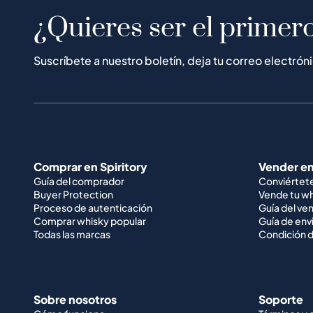
¿Quieres ser el primero
Suscríbete a nuestro boletín, deja tu correo electrón
Comprar en Spiritory
Vender en
Guía del comprador
Conviértet
Buyer Protection
Vende tu w
Proceso de autenticación
Guía del ve
Comprar whisky popular
Guía de env
Todas las marcas
Condición d
Sobre nosotros
Soporte