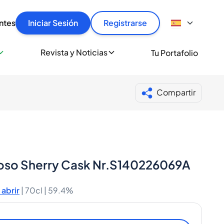
articular
llas rápido, con seguridad y al mejor precio.
ntes
Iniciar Sesión
Registrarse
sionalmente
Revista y Noticias
Tu Portafolio
 a miles de amantes del whisky y los destilados.
ante de Spiritory
Compartir
roso Sherry Cask Nr.S140226069A
abrir
|
70cl |
59.4%