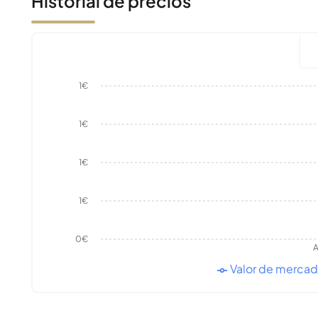
Historial de precios
1€
1€
1€
1€
0€
A
Valor de merca