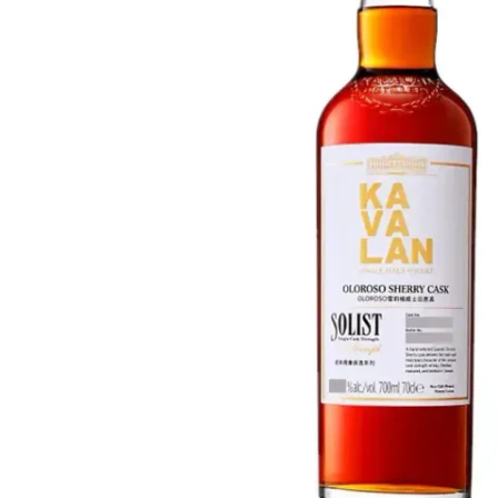
Taiwán
Glendronach
Estados Unidos
Highland Park
Redbreast
Marcas
Royal Salute
Ardbeg
Springbank
Dalmore
Glenfiddich
Bourbon y Americano
Hibiki
Blanton's
Johnnie Walker
Booker's
Laphroaig
Eagle Rare
Macallan
Jack Daniel's
Midleton
Jim Beam
Springbank
Maker's Mark
Yamazaki
Michter's
Pappy Van Winkle
Mejores Ofertas
Weller
Ofertas Destacadas
Woodford Reserve
Menos de 50€
50-100€
Espirituosos y Ron