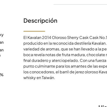
Descripción
ky
El Kavalan 2014 Oloroso Sherry Cask Cask No.
an
producido en la reconocida destilería Kavalan.
variedad de aromas, que se han llevado a la p
an
boca revela notas de fruta madura, chocolate
0
final duradero y aterciopelado. Con una fuerz
punto culminante para los amantes de las expe
los conocedores, el barril de jerez oloroso Kav
4%
whisky en Taiwán.