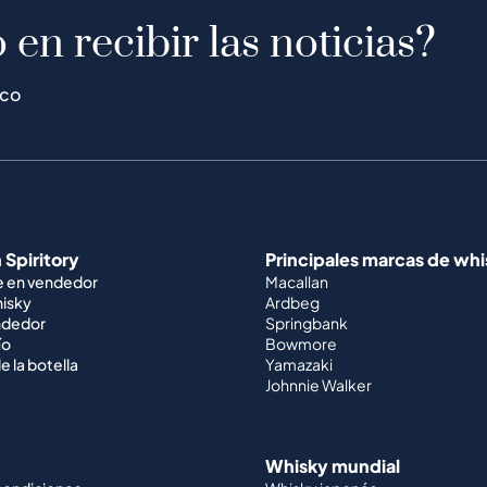
 en recibir las noticias?
ico
 Spiritory
Principales marcas de wh
e en vendedor
Macallan
hisky
Ardbeg
ndedor
Springbank
ío
Bowmore
e la botella
Yamazaki
Johnnie Walker
Whisky mundial