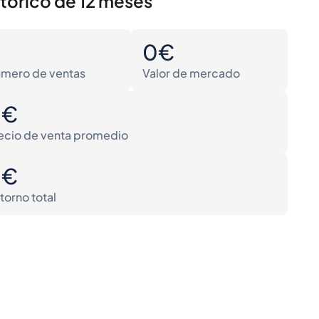
stórico de 12 meses
0
0€
mero de ventas
Valor de mercado
0€
ecio de venta promedio
0€
torno total