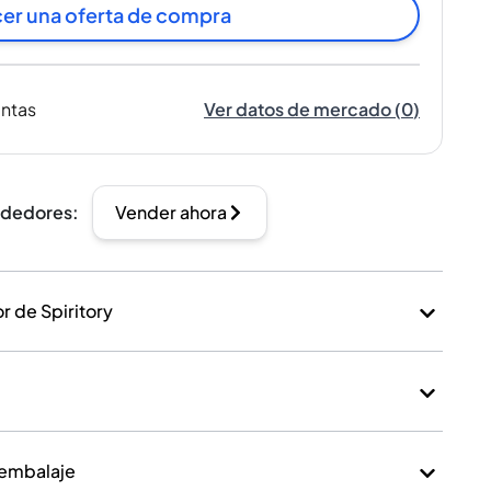
er una oferta de compra
entas
Ver datos de mercado
(
0
)
ndedores
:
Vender ahora
 de Spiritory
 embalaje