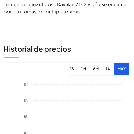
barrica de jerez oloroso Kavalan 2012 y déjese encantar
por los aromas de múltiples capas.
Historial de precios
1S
1M
6M
1A
MAX
1€
1€
1€
1€