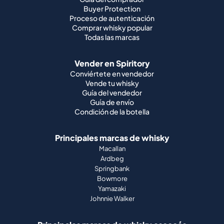
Buyer Protection
Proceso de autenticación
Comprar whisky popular
Todas las marcas
Vender en Spiritory
Conviértete en vendedor
Vende tu whisky
Guía del vendedor
Guía de envío
Condición de la botella
Principales marcas de whisky
Macallan
Ardbeg
Springbank
Bowmore
Yamazaki
Johnnie Walker