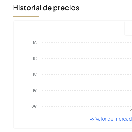
Historial de precios
1€
1€
1€
1€
0€
A
Valor de merca