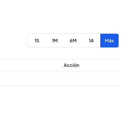
1S
1M
6M
1A
Máx
Acción