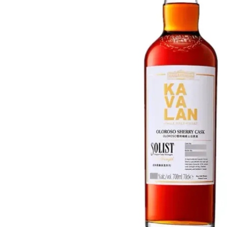
Taiwán
Glendronach
Estados Unidos
Highland Park
Redbreast
Marcas
Royal Salute
Ardbeg
Springbank
Dalmore
Glenfiddich
Bourbon y Americano
Hibiki
Blanton's
Johnnie Walker
Booker's
Laphroaig
Eagle Rare
Macallan
Jack Daniel's
Midleton
Jim Beam
Springbank
Maker's Mark
Yamazaki
Michter's
Pappy Van Winkle
Mejores Ofertas
Weller
Ofertas Destacadas
Woodford Reserve
Menos de 50€
50-100€
Espirituosos y Ron