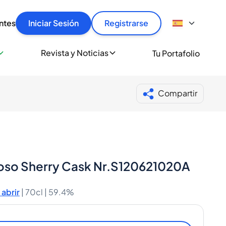
articular
llas rápido, con seguridad y al mejor precio.
ntes
Iniciar Sesión
Registrarse
sionalmente
Revista y Noticias
Tu Portafolio
 a miles de amantes del whisky y los destilados.
ante de Spiritory
Compartir
roso Sherry Cask Nr.S120621020A
abrir
|
70cl |
59.4%