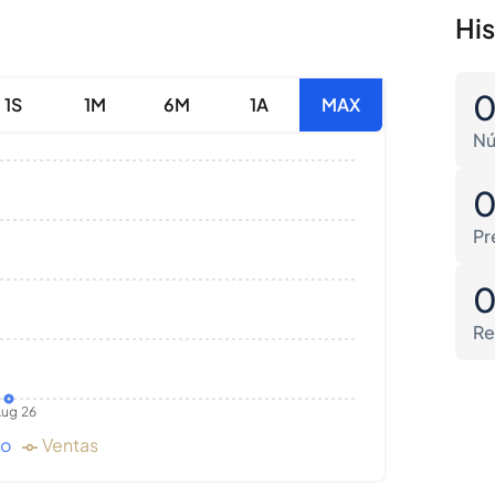
Hi
1S
1M
6M
1A
MAX
Nú
Pr
Re
ug 26
do
Ventas