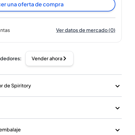
er una oferta de compra
entas
Ver datos de mercado
(
0
)
ndedores
:
Vender ahora
 de Spiritory
 embalaje