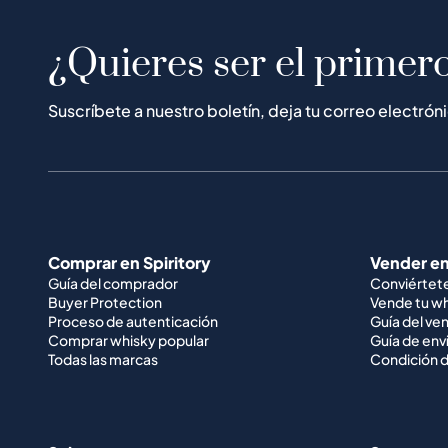
¿Quieres ser el primero
Suscríbete a nuestro boletín, deja tu correo electrón
Comprar en Spiritory
Vender en
Guía del comprador
Conviértet
Buyer Protection
Vende tu w
Proceso de autenticación
Guía del ve
Comprar whisky popular
Guía de env
Todas las marcas
Condición d