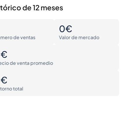
stórico de 12 meses
0
0€
mero de ventas
Valor de mercado
0€
ecio de venta promedio
0€
torno total