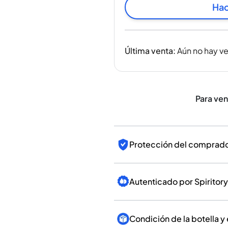
India
Hac
Taiwán
China
Corea
Última venta
:
Aún no hay v
América y el Caribe
Estados Unidos
Canadá
México
Para ve
Jamaica
Guyana
Barbados
Protección del comprador
Autenticado por Spiritory
Condición de la botella y