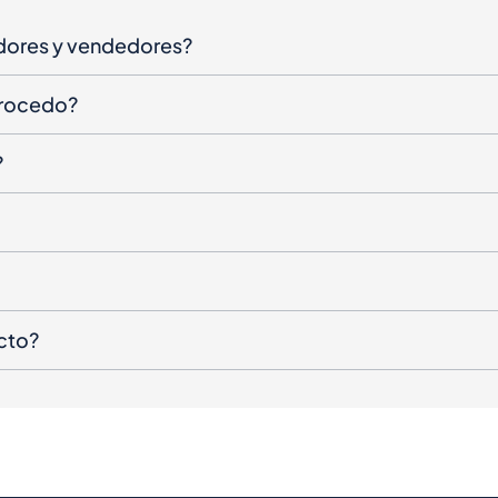
dores y vendedores?
procedo?
?
cto?