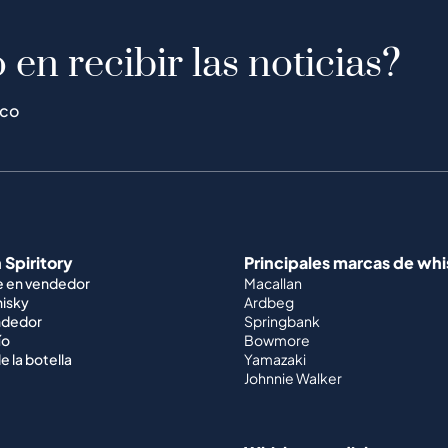
 en recibir las noticias?
ico
 Spiritory
Principales marcas de wh
e en vendedor
Macallan
hisky
Ardbeg
ndedor
Springbank
ío
Bowmore
e la botella
Yamazaki
Johnnie Walker