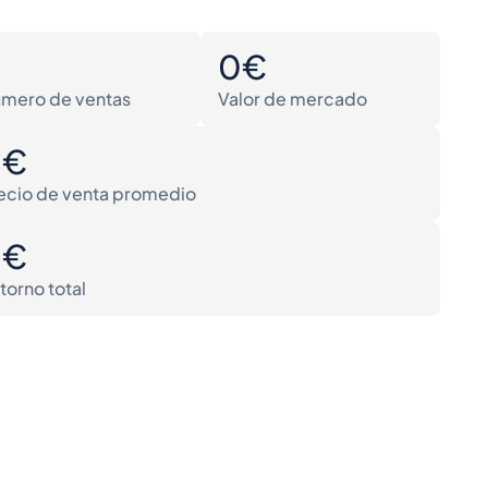
0
0€
mero de ventas
Valor de mercado
0€
ecio de venta promedio
0€
torno total