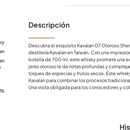
Descripción
ky
Descubra el exquisito Kavalan 07 Oloroso Sher
an
destilería Kavalan en Taiwán. Con una impres
botella de 700 ml, este whisky promete una exp
an
jerez oloroso le da notas profundas y comple
0
toques de especias y frutos secos. Este whisky 
Kavalan para combinar los procesos tradiciona
Una visita obligada para los conocedores y col
8%
Hi