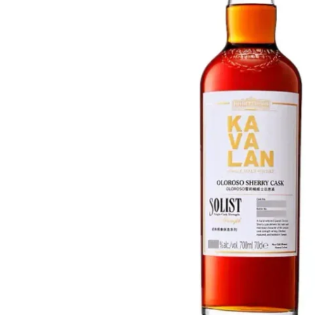
Taiwán
Glendronach
Estados Unidos
Highland Park
Redbreast
Marcas
Royal Salute
Ardbeg
Springbank
Dalmore
Glenfiddich
Bourbon y Americano
Hibiki
Blanton's
Johnnie Walker
Booker's
Laphroaig
Eagle Rare
Macallan
Jack Daniel's
Midleton
Jim Beam
Springbank
Maker's Mark
Yamazaki
Michter's
Pappy Van Winkle
Mejores Ofertas
Weller
Ofertas Destacadas
Woodford Reserve
Menos de 50€
50-100€
Espirituosos y Ron