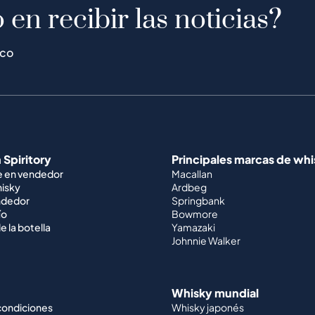
 en recibir las noticias?
ico
 Spiritory
Principales marcas de wh
e en vendedor
Macallan
hisky
Ardbeg
ndedor
Springbank
ío
Bowmore
e la botella
Yamazaki
Johnnie Walker
Whisky mundial
condiciones
Whisky japonés