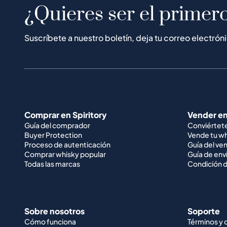
¿Quieres ser el primero
Suscríbete a nuestro boletín, deja tu correo electrón
Comprar en Spiritory
Vender en
Guía del comprador
Conviértet
Buyer Protection
Vende tu w
Proceso de autenticación
Guía del ve
Comprar whisky popular
Guía de env
Todas las marcas
Condición d
Sobre nosotros
Soporte
Cómo funciona
Términos y 