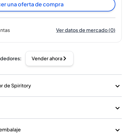
er una oferta de compra
entas
Ver datos de mercado
(
0
)
ndedores
:
Vender ahora
 de Spiritory
 embalaje