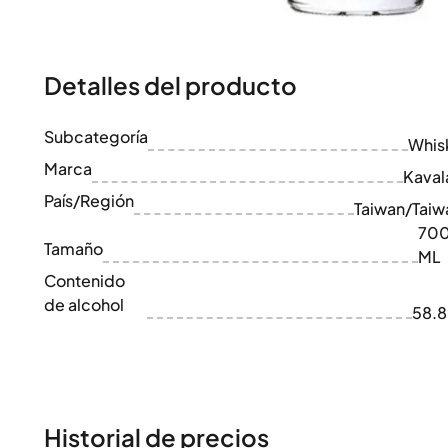
100-200€
Clase Azul
200-500€
Diplomatico
Próximos Lanzamientos
Don Julio
Gin Mare
Detalles del producto
Colecciones
Mangabeiras
Favoritos de Clientes
Hennessy
Subcategoría
Raro y Coleccionable
Whis
Martell
Ediciones Limitadas
Marca
Monkey 47
Kaval
Destilería Cerrada
Remy Martin
País/Región
Taiwan/Taiw
Whisky Ahumado
Ron Zacapa
70
Whisky Dulce
Tamaño
ML
Contenido
de alcohol
58.
Historial de precios