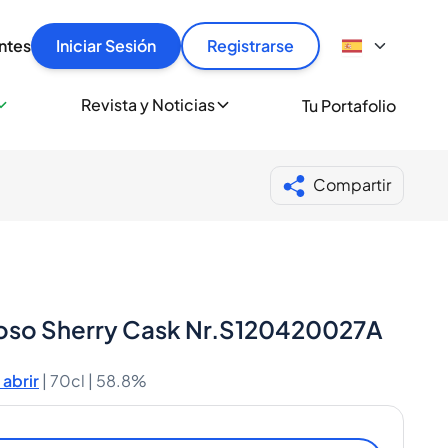
articular
llas rápido, con seguridad y al mejor precio.
ntes
Iniciar Sesión
Registrarse
sionalmente
Revista y Noticias
Tu Portafolio
 a miles de amantes del whisky y los destilados.
ante de Spiritory
Compartir
roso Sherry Cask Nr.S120420027A
abrir
|
70cl |
58.8%