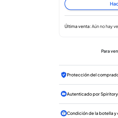
India
Hac
Taiwán
China
Corea
Última venta
:
Aún no hay v
América y el Caribe
Estados Unidos
Canadá
México
Para ve
Jamaica
Guyana
Barbados
Protección del comprador
Autenticado por Spiritory
Condición de la botella y