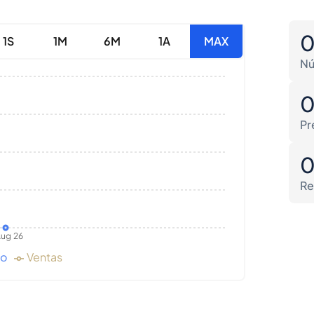
1S
1M
6M
1A
MAX
Nú
Pr
Re
ug 26
do
Ventas