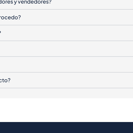
dores y vendedores?
procedo?
?
cto?