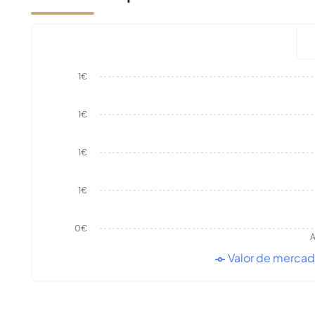
1€
1€
1€
1€
0€
A
Valor de merca