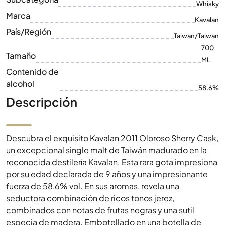
Tamaño
ML
Contenido de
alcohol
58.6%
Descripción
Descubra el exquisito Kavalan 2011 Oloroso Sherry Cask,
un excepcional single malt de Taiwán madurado en la
reconocida destilería Kavalan. Esta rara gota impresiona
por su edad declarada de 9 años y una impresionante
fuerza de 58,6% vol. En sus aromas, revela una
seductora combinación de ricos tonos jerez,
combinados con notas de frutas negras y una sutil
especia de madera. Embotellado en una botella de
700 ml, este whisky representa la exquisita artesanía y
las profundas tradiciones de la elaboración del whisky
taiwanés. Una visita obligada para todo conocedor y
amante de las bebidas espirituosas finas.