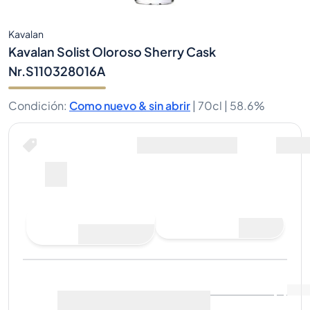
Kavalan
Kavalan Solist Oloroso Sherry Cask
Nr.S110328016A
Condición
:
Como nuevo & sin abrir
|
70cl |
58.6%
Hacer una oferta de compra
Última venta
:
Aún no hay
Ver datos de mercado
(
0
)
ventas
Vender ahora