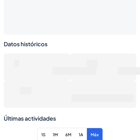
Datos históricos
0
0€
Número de ventas
Valor de mercado
0€
Precio de venta promedio
Últimas actividades
1S
1M
6M
1A
Máx