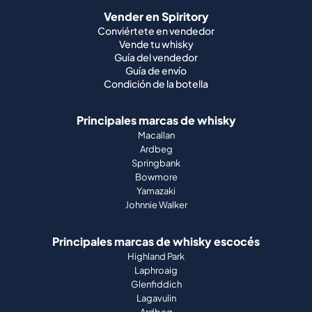
Guía de envío
Condición de la botella
Principales marcas de whisky
Macallan
Ardbeg
Springbank
Bowmore
Yamazaki
Johnnie Walker
Principales marcas de whisky escocés
Highland Park
Laphroaig
Glenfiddich
Lagavulin
Ardbeg
Glenmorangie
Sobre nosotros
Cómo funciona