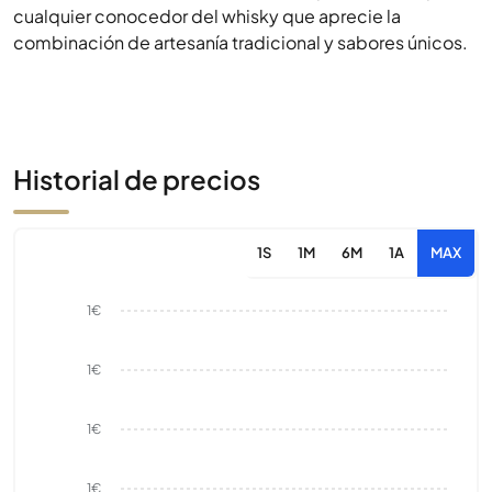
cualquier conocedor del whisky que aprecie la
combinación de artesanía tradicional y sabores únicos.
Historial de precios
1S
1M
6M
1A
MAX
1€
1€
1€
1€