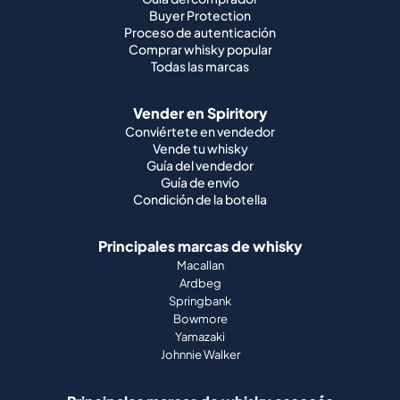
Buyer Protection
Proceso de autenticación
Comprar whisky popular
Todas las marcas
Vender en Spiritory
Conviértete en vendedor
Vende tu whisky
Guía del vendedor
Guía de envío
Condición de la botella
Principales marcas de whisky
Macallan
Ardbeg
Springbank
Bowmore
Yamazaki
Johnnie Walker