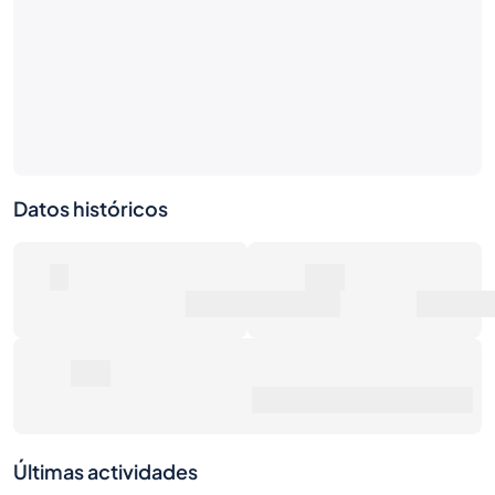
Datos históricos
0
0€
Número de ventas
Valor de mercado
0€
Precio de venta promedio
Últimas actividades