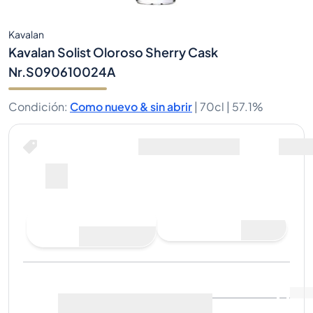
Kavalan
Kavalan Solist Oloroso Sherry Cask
Nr.S090610024A
Condición
:
Como nuevo & sin abrir
|
70cl |
57.1%
Comprar ahora por
Envio Incluido
--
Hacer una oferta de
Comprar ahora
compra
Última venta
:
Aún no hay
Ver datos de mercado
(
..
)
ventas