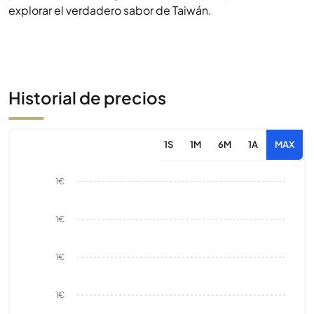
explorar el verdadero sabor de Taiwán.
Historial de precios
1S
1M
6M
1A
MAX
1€
1€
1€
1€