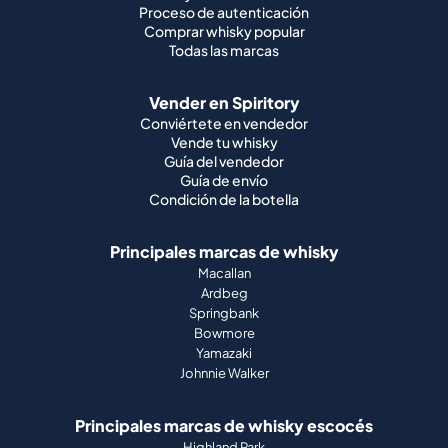
Proceso de autenticación
Comprar whisky popular
Todas las marcas
Vender en Spiritory
Conviértete en vendedor
Vende tu whisky
Guía del vendedor
Guía de envío
Condición de la botella
Principales marcas de whisky
Macallan
Ardbeg
Springbank
Bowmore
Yamazaki
Johnnie Walker
Principales marcas de whisky escocés
Highland Park