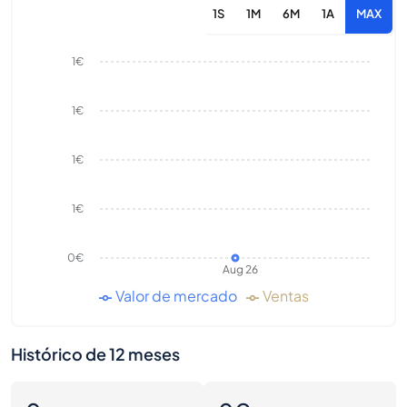
1S
1M
6M
1A
MAX
1€
1€
1€
1€
0€
Aug 26
Valor de mercado
Ventas
Histórico de 12 meses