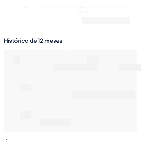
0€
Aug 26
Valor de mercado
Ventas
Histórico de 12 meses
0
0€
Número de ventas
Valor de mercado
0€
Precio de venta promedio
0€
Retorno total