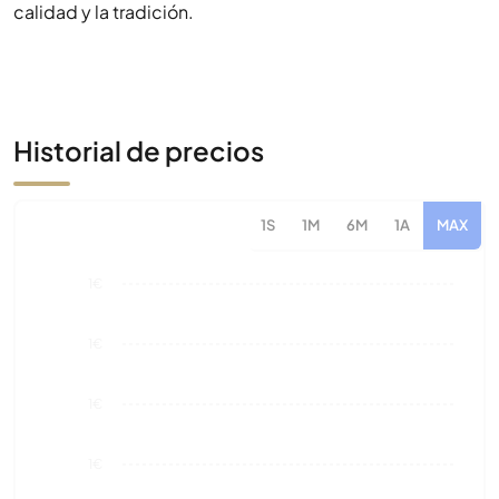
calidad y la tradición.
Historial de precios
1S
1M
6M
1A
MAX
1€
1€
1€
1€