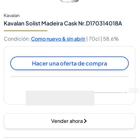
Kavalan
Kavalan Solist Madeira Cask Nr.D170314018A
Condición
:
Como nuevo & sin abrir
|
70cl |
58.6%
Hacer una oferta de compra
Última venta
:
Aún no hay
Ver datos de mercado
(
0
)
ventas
Vender ahora