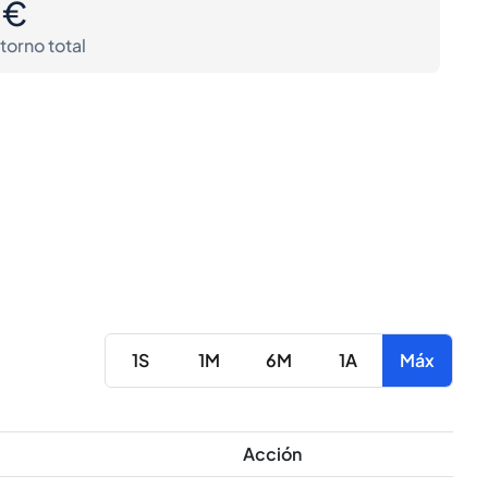
0€
torno total
1S
1M
6M
1A
Máx
Acción