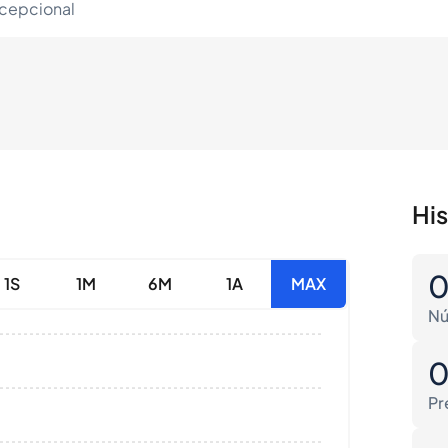
xcepcional
Hi
1S
1M
6M
1A
MAX
Nú
Pr