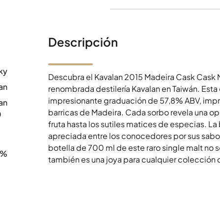
Descripción
ky
Descubra el Kavalan 2015 Madeira Cask Cask 
an
renombrada destilería Kavalan en Taiwán. Est
impresionante graduación de 57,8% ABV, impr
an
barricas de Madeira. Cada sorbo revela una opu
0
fruta hasta los sutiles matices de especias. L
apreciada entre los conocedores por sus sabor
botella de 700 ml de este raro single malt no s
8%
también es una joya para cualquier colección 