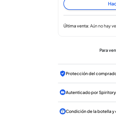
India
Hac
Taiwán
China
Corea
Última venta
:
Aún no hay v
América y el Caribe
Estados Unidos
Canadá
México
Para ve
Jamaica
Guyana
Barbados
Protección del comprador
Autenticado por Spiritory
Condición de la botella y