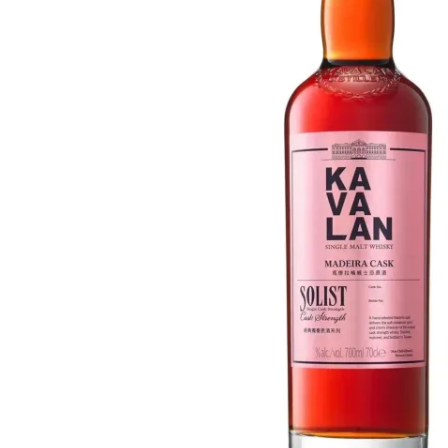
Taiwán
Glendronach
Estados Unidos
Highland Park
Redbreast
Marcas
Royal Salute
Ardbeg
Springbank
Dalmore
Glenfiddich
Bourbon y Americano
Hibiki
Blanton's
Johnnie Walker
Booker's
Laphroaig
Eagle Rare
Macallan
Jack Daniel's
Midleton
Jim Beam
Springbank
Maker's Mark
Yamazaki
Michter's
Pappy Van Winkle
Mejores Ofertas
Weller
Ofertas Destacadas
Woodford Reserve
Menos de 50€
50-100€
Espirituosos y Ron