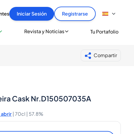
articular
llas rápido, con seguridad y al mejor precio.
ntes
Iniciar Sesión
Registrarse
sionalmente
Revista y Noticias
Tu Portafolio
 a miles de amantes del whisky y los destilados.
ante de Spiritory
Compartir
deira Cask Nr.D150507035A
abrir
|
70cl |
57.8%