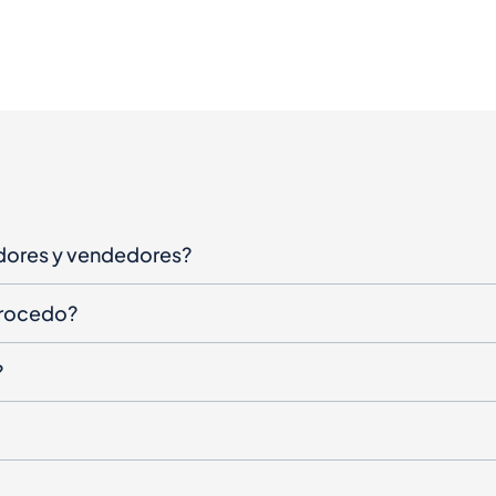
dores y vendedores?
procedo?
?