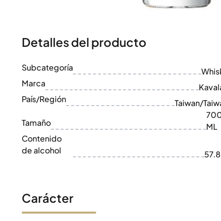
100-200€
Clase Azul
200-500€
Diplomatico
Próximos Lanzamientos
Don Julio
Gin Mare
Detalles del producto
Colecciones
Mangabeiras
Favoritos de Clientes
Hennessy
Subcategoría
Raro y Coleccionable
Whis
Martell
Ediciones Limitadas
Marca
Monkey 47
Kaval
Destilería Cerrada
Remy Martin
País/Región
Taiwan/Taiw
Whisky Ahumado
Ron Zacapa
70
Whisky Dulce
Tamaño
ML
Contenido
de alcohol
57.
Carácter