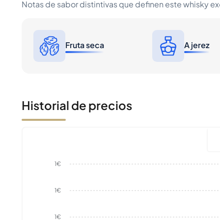
Notas de sabor distintivas que definen este whisky e
Fruta seca
A jerez
Historial de precios
1€
1€
1€