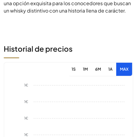
una opción exquisita para los conocedores que buscan
un whisky distintivo con una historia llena de carácter.
Historial de precios
1S
1M
6M
1A
MAX
1€
1€
1€
1€