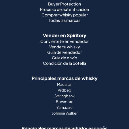
Buyer Protection
Proceso de autenticación
Comprar whisky popular
Todas las marcas
Vender en Spiritory
Conviértete en vendedor
Vende tu whisky
Guía del vendedor
Guía de envío
Condición de la botella
Principales marcas de whisky
Macallan
Ardbeg
Springbank
Bowmore
Yamazaki
Johnnie Walker
Principales marcas de whisky escocés