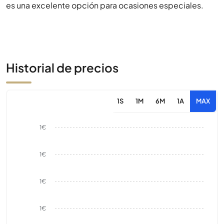
es una excelente opción para ocasiones especiales.
Historial de precios
1S
1M
6M
1A
MAX
1€
1€
1€
1€