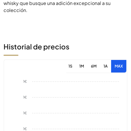
whisky que busque una adición excepcional a su
colección.
Historial de precios
1S
1M
6M
1A
MAX
1€
1€
1€
1€