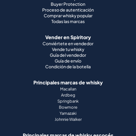
Buyer Protection
Proceso de autenticación
Comprar whisky popular
Todas las marcas
Vender en Spiritory
Conviértete en vendedor
Vende tu whisky
Guía del vendedor
Guía de envío
Condición de la botella
Principales marcas de whisky
Macallan
Ardbeg
Springbank
Bowmore
Yamazaki
Johnnie Walker
Principales marcas de whisky escocés