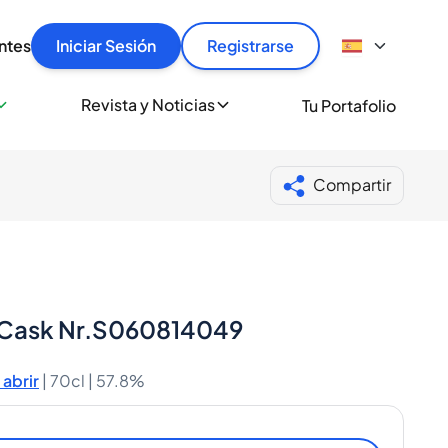
articular
llas rápido, con seguridad y al mejor precio.
ntes
Iniciar Sesión
Registrarse
sionalmente
Revista y Noticias
Tu Portafolio
 a miles de amantes del whisky y los destilados.
ante de Spiritory
Compartir
o Cask Nr.S060814049
abrir
|
70cl |
57.8%