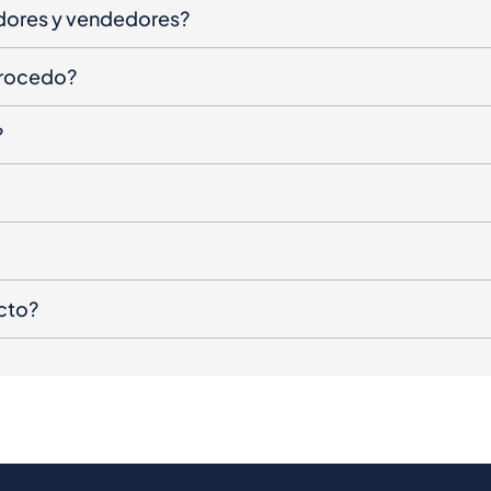
dores y vendedores?
procedo?
?
cto?