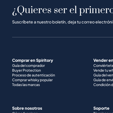
¿Quieres ser el primero
Suscríbete a nuestro boletín, deja tu correo electrón
Comprar en Spiritory
Vender en
Guía del comprador
Conviértet
Buyer Protection
Vende tu w
Proceso de autenticación
Guía del ve
Comprar whisky popular
Guía de env
Todas las marcas
Condición d
Sobre nosotros
Soporte