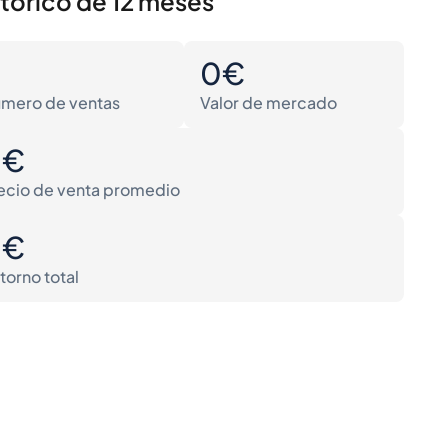
stórico de 12 meses
0
0€
mero de ventas
Valor de mercado
0€
ecio de venta promedio
0€
torno total