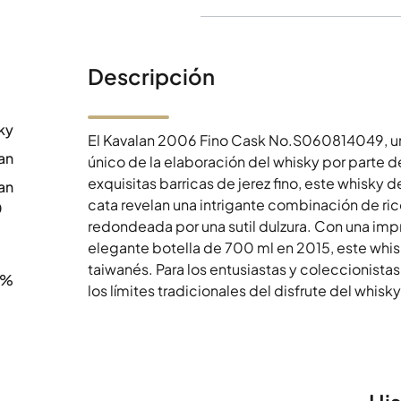
Descripción
ky
El Kavalan 2006 Fino Cask No.S060814049, un 
an
único de la elaboración del whisky por parte d
exquisitas barricas de jerez fino, este whisky 
an
cata revelan una intrigante combinación de ric
0
redondeada por una sutil dulzura. Con una im
elegante botella de 700 ml en 2015, este whisk
taiwanés. Para los entusiastas y coleccionista
8%
los límites tradicionales del disfrute del whisky