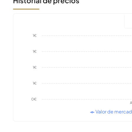
Historial de precios
1€
1€
1€
1€
0€
A
Valor de merca