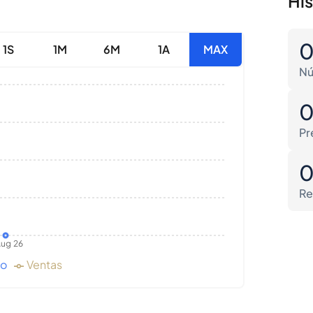
Hi
1S
1M
6M
1A
MAX
Nú
Pr
Re
ug 26
do
Ventas