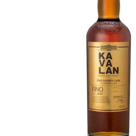
Taiwán
Glendronach
Estados Unidos
Highland Park
Redbreast
Marcas
Royal Salute
Ardbeg
Springbank
Dalmore
Glenfiddich
Bourbon y Americano
Hibiki
Blanton's
Johnnie Walker
Booker's
Laphroaig
Eagle Rare
Macallan
Jack Daniel's
Midleton
Jim Beam
Springbank
Maker's Mark
Yamazaki
Michter's
Pappy Van Winkle
Mejores Ofertas
Weller
Ofertas Destacadas
Woodford Reserve
Menos de 50€
50-100€
Espirituosos y Ron