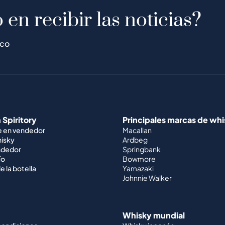
 en recibir las noticias?
ico
 Spiritory
Principales marcas de wh
e en vendedor
Macallan
hisky
Ardbeg
ndedor
Springbank
ío
Bowmore
e la botella
Yamazaki
Johnnie Walker
Whisky mundial