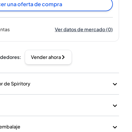
er una oferta de compra
entas
Ver datos de mercado
(
0
)
ndedores
:
Vender ahora
 de Spiritory
 embalaje