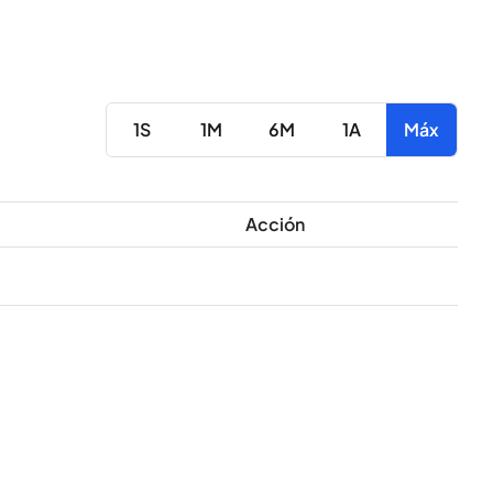
1S
1M
6M
1A
Máx
Acción