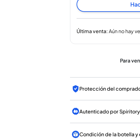
India
Hac
Taiwán
China
Corea
Última venta
:
Aún no hay v
América y el Caribe
Estados Unidos
Canadá
México
Para ve
Jamaica
Guyana
Barbados
Protección del comprador
Autenticado por Spiritory
Condición de la botella y