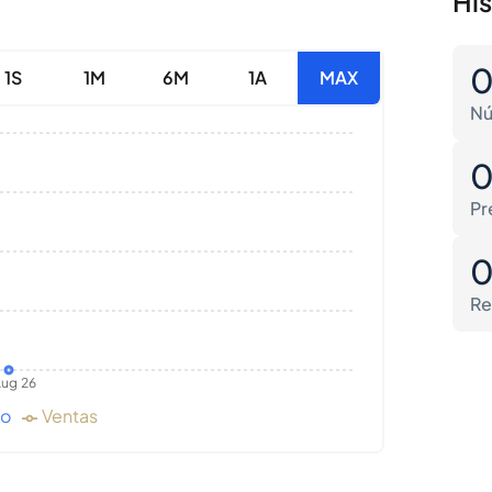
Hi
1S
1M
6M
1A
MAX
Nú
Pr
Re
ug 26
do
Ventas