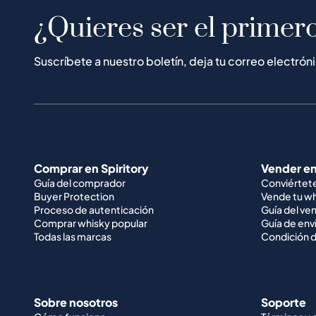
¿Quieres ser el primero
Suscríbete a nuestro boletín, deja tu correo electrón
Comprar en Spiritory
Vender en
Guía del comprador
Conviértet
Buyer Protection
Vende tu w
Proceso de autenticación
Guía del ve
Comprar whisky popular
Guía de env
Todas las marcas
Condición d
Sobre nosotros
Soporte