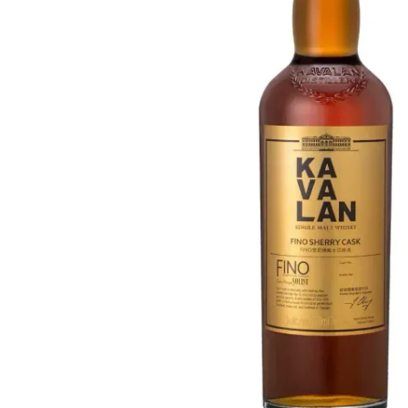
Taiwán
Glendronach
Estados Unidos
Highland Park
Redbreast
Marcas
Royal Salute
Ardbeg
Springbank
Dalmore
Glenfiddich
Bourbon y Americano
Hibiki
Blanton's
Johnnie Walker
Booker's
Laphroaig
Eagle Rare
Macallan
Jack Daniel's
Midleton
Jim Beam
Springbank
Maker's Mark
Yamazaki
Michter's
Pappy Van Winkle
Mejores Ofertas
Weller
Ofertas Destacadas
Woodford Reserve
Menos de 50€
50-100€
Espirituosos y Ron