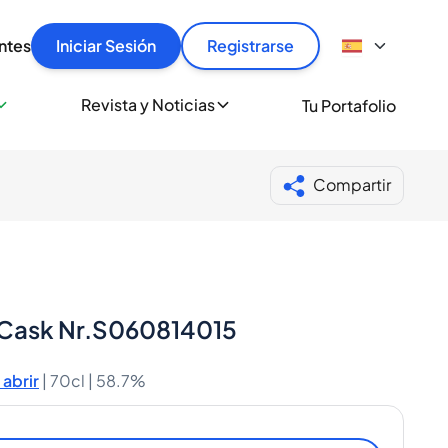
articular
llas rápido, con seguridad y al mejor precio.
ntes
Iniciar Sesión
Registrarse
sionalmente
Revista y Noticias
Tu Portafolio
 a miles de amantes del whisky y los destilados.
ante de Spiritory
Compartir
o Cask Nr.S060814015
abrir
|
70cl |
58.7%