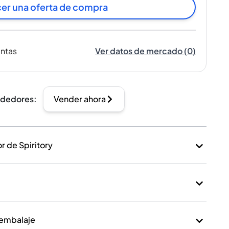
er una oferta de compra
entas
Ver datos de mercado
(
0
)
ndedores
:
Vender ahora
 de Spiritory
 embalaje