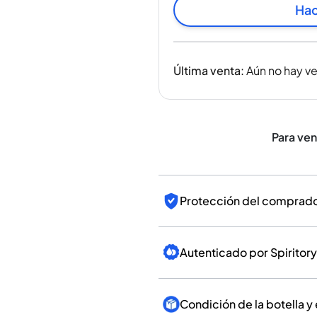
India
Hac
Taiwán
China
Corea
Última venta
:
Aún no hay v
América y el Caribe
Estados Unidos
Canadá
México
Para ve
Jamaica
Guyana
Barbados
Protección del comprador
Autenticado por Spiritory
Condición de la botella y