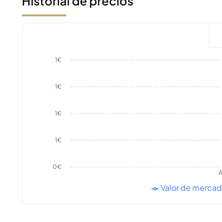
Historial de precios
1€
1€
1€
1€
0€
A
Valor de merca