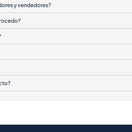
dores y vendedores?
procedo?
?
cto?