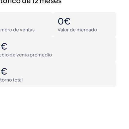
stórico de 12 meses
0
0€
mero de ventas
Valor de mercado
0€
ecio de venta promedio
0€
torno total