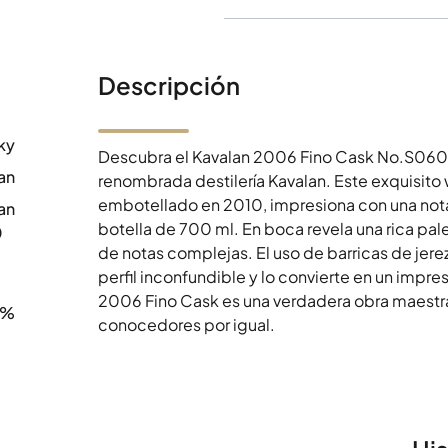
Descripción
ky
Descubra el Kavalan 2006 Fino Cask No.S06081
an
renombrada destilería Kavalan. Este exquisito 
embotellado en 2010, impresiona con una nota
an
botella de 700 ml. En boca revela una rica pal
0
de notas complejas. El uso de barricas de jere
perfil inconfundible y lo convierte en un impre
2006 Fino Cask es una verdadera obra maestra 
7%
conocedores por igual.