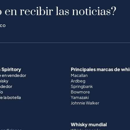
 en recibir las noticias?
ico
 Spiritory
Principales marcas de wh
e en vendedor
Macallan
hisky
Ardbeg
ndedor
Springbank
ío
Bowmore
e la botella
Yamazaki
Johnnie Walker
Whisky mundial