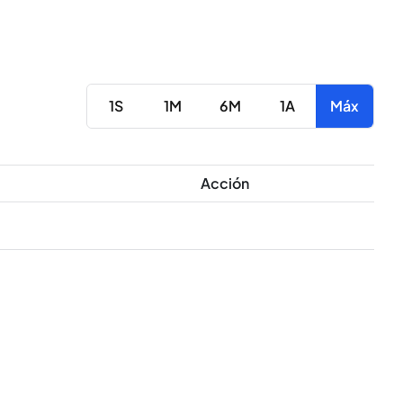
1S
1M
6M
1A
Máx
Acción