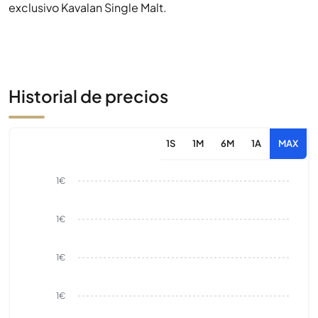
exclusivo Kavalan Single Malt.
Historial de precios
1S
1M
6M
1A
MAX
1€
1€
1€
1€